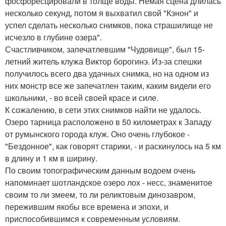
фосфоресцировали в толще воды. Немая сцена длилась
несколько секунд, потом я выхватил свой "Кэнон" и
успел сделать несколько снимков, пока страшилище не
исчезло в глубине озера".
Счастливчиком, запечатлевшим "Чудовище", был 15-
летний житель клужа Виктор борогинэ. Из-за спешки
получилось всего два удачных снимка, но на одном из
них монстр все же запечатлен таким, каким видели его
школьники, - во всей своей красе и силе.
К сожалению, в сети этих снимков найти не удалось.
Озеро тарница расположено в 50 километрах к Западу
от румынского города клуж. Оно очень глубокое -
"Бездонное", как говорят старики, - и раскинулось на 5 км
в длину и 1 км в ширину.
По своим топографическим данным водоем очень
напоминает шотландское озеро лох - несс, знаменитое
своим то ли змеем, то ли реликтовым динозавром,
пережившим якобы все времена и эпохи, и
приспособившимся к современным условиям.