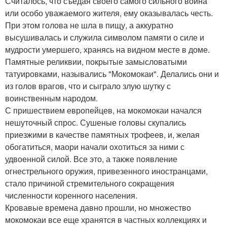
Считалось, что съедая своего самого сильного воина
или особо уважаемого жителя, ему оказывалась честь.
При этом голова не шла в пищу, а аккуратно
высушивалась и служила символом памяти о силе и
мудрости умершего, хранясь на видном месте в доме.
Памятные реликвии, покрытые замысловатыми
татуировками, назывались "Мокомокаи". Делались они и
из голов врагов, что и сыграло злую шутку с
воинственным народом.
С пришествием европейцев, на мокомокаи начался
нешуточный спрос. Сушеные головы скупались
приезжими в качестве памятных трофеев, и, желая
обогатиться, маори начали охотиться за ними с
удвоенной силой. Все это, а также появление
огнестрельного оружия, привезенного иностранцами,
стало причиной стремительного сокращения
численности коренного населения.
Кровавые времена давно прошли, но множество
мокомокаи все еще хранятся в частных коллекциях и