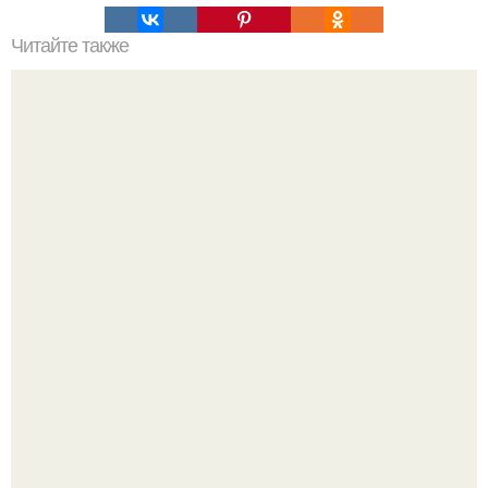
Читайте также
Наука Что это простыми словами. Что такое
антиматерия?
Найденный в Алжире марсианский метеорит оказался