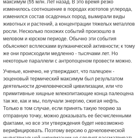
максимум (55 млн. Лет назад. В это время резко
изменилось соотношение в породах изотопов углерода,
изменился состав осадочных пород, вымирали виды
животных и растений, а концентрации тяжелых металлов
росли. Несколько похожих событий произошло в
меловом и юрском периоде. Обычно эти события
объясняют всплесками вулканической активности; к тому
же они происходили медленно - тысячами лет. Но
некоторые параллели с антропоценом провести можно.
Ученые, конечно, не утверждают, что палецоен -
эоценовый термический максимум был результатом
деятельности дочеловеческой цивилизации, или что
примитивные хищные млекопитающие конца палеоцена
так же, как и мы, получали энергию, сжигая нефть.
Только в том случае, если принять такую теорию за
отправную точку, можно доказывать ее бесчисленными
фактами, но все эти утверждения будет невозможно
верифицировать. Поэтому версию о дочеловеческой
индустриальной цивилизации не следует рассматривать