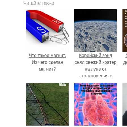
Читайте также
Что такое магнит.
Корейский зонд
Из чего сделан
снял свежий кратер
д
магнит?
на луне от
столкновения с
обломком Falcon 9.