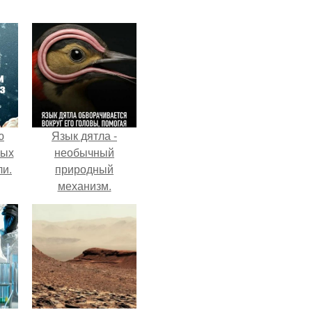
ю
Язык дятла -
вых
необычный
ли.
природный
механизм.