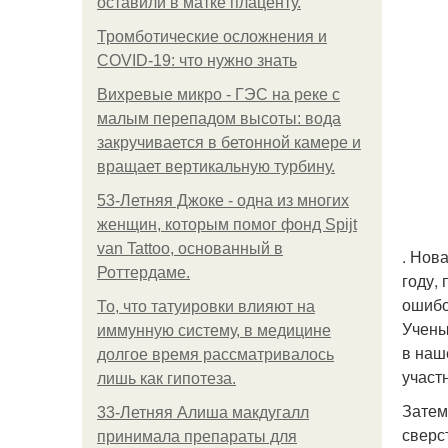
оставили в матке плаценту.
Тромботические осложнения и
COVID-19: что нужно знать
Вихревые микро - ГЭС на реке с
малым перепадом высоты: вода
закручивается в бетонной камере и
вращает вертикальную турбину.
53-Летняя Джоке - одна из многих
женщин, которым помог фонд Spijt
van Tattoo, основанный в
. Нов
Роттердаме.
году,
ошибо
То, что татуировки влияют на
Учены
иммунную систему, в медицине
в наш
долгое время рассматривалось
участ
лишь как гипотеза.
Затем
33-Летняя Алиша макдугалл
сверс
принимала препараты для