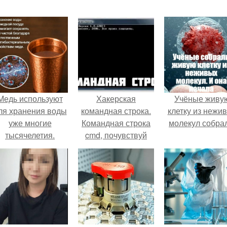
Медь используют
Хакерская
Учёные живу
ля хранения воды
командная строка.
клетку из нежи
уже многие
Командная строка
молекул собра
тысячелетия.
cmd, почувствуй
себя хакером.