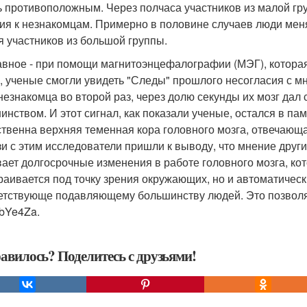
ь противоположным. Через полчаса участников из малой гр
ия к незнакомцам. Примерно в половине случаев люди меня
я участников из большой группы.
авное - при помощи магнитоэнцефалографии (МЭГ), котора
 ученые смогли увидеть "Следы" прошлого несогласия с мн
незнакомца во второй раз, через долю секунды их мозг дал с
инством. И этот сигнал, как показали ученые, остался в п
ственна верхняя теменная кора головного мозга, отвечающ
зи с этим исследователи пришли к выводу, что мнение други
ает долгосрочные изменения в работе головного мозга, кот
раивается под точку зрения окружающих, но и автоматиче
етствующе подавляющему большинству людей. Это позволя
/bYe4Za.
авилось? Поделитесь с друзьями!