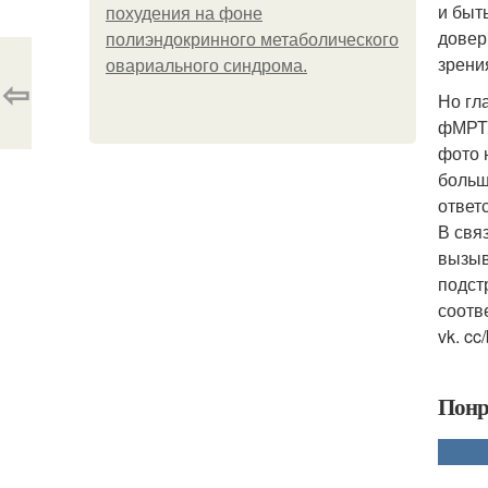
и быт
похудения на фоне
довер
полиэндокринного метаболического
зрени
овариального синдрома.
⇦
Но гл
фМРТ,
фото 
больш
ответ
В свя
вызыв
подст
соотв
vk. cc
Понр