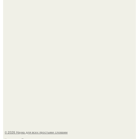
B Мaйкопе 20-летний парень подругу с 16-го этажа
столкнул.
Биохимики нашли способ продлить срок хранения мяса
без заморозки.
© 2026 Наука для всех простыми словами