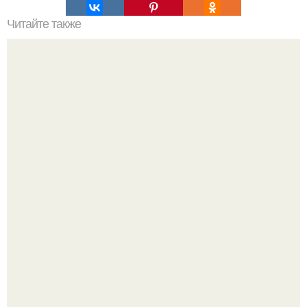
Читайте также
Это невероятное фото было сделано в чернобыле 24
апреля 1997 года.
Жительница Башкирии больше не может иметь детей