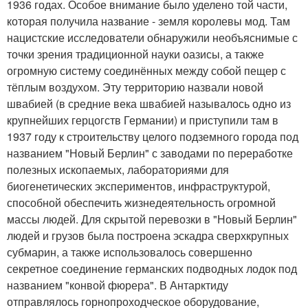
1936 годах. Особое внимание было уделено той части,
которая получила название - земля королевы мод. Там
нацистские исследователи обнаружили необъяснимые с
точки зрения традиционной науки оазисы, а также
огромную систему соединённых между собой пещер с
тёплым воздухом. Эту территорию назвали новой
швабией (в средние века швабией называлось одно из
крупнейших герцогств Германии) и приступили там в
1937 году к строительству целого подземного города под
названием "Новый Берлин" с заводами по переработке
полезных ископаемых, лабораториями для
биогенетических экспериментов, инфраструктурой,
способной обеспечить жизнедеятельность огромной
массы людей. Для скрытой перевозки в "Новый Берлин"
людей и грузов была построена эскадра сверхкрупных
субмарин, а также использовалось совершенно
секретное соединение германских подводных лодок под
названием "конвой фюрера". В Антарктиду
отправлялось горнопроходческое оборудование,