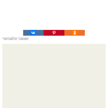
Читайте также
Это невероятное фото было сделано в чернобыле 24
апреля 1997 года.