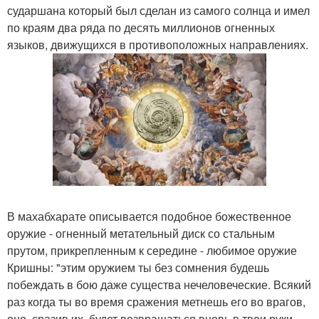
сударшана который был сделан из самого солнца и имел
по краям два ряда по десять миллионов огненных
языков, движущихся в противоположных направлениях.
В махабхарате описывается подобное божественное
оружие - огненный метательный диск со стальным
прутом, прикрепленным к середине - любимое оружие
Кришны: "этим оружием ты без сомнения будешь
побеждать в бою даже существа нечеловеческие. Всякий
раз когда ты во время сражения метнешь его во врагов,
оно, сразив их, будет возвращаться вновь в твои руки,