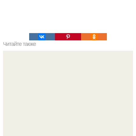
Читайте также
20 малоизвестных фактов об автомате Калашникова.