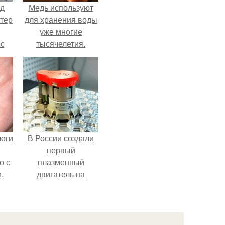
нд
Медь используют
атер
для хранения воды
уже многие
 с
тысячелетия.
 9.
логи
В России создали
первый
о с
плазменный
.
двигатель на
криптоне.