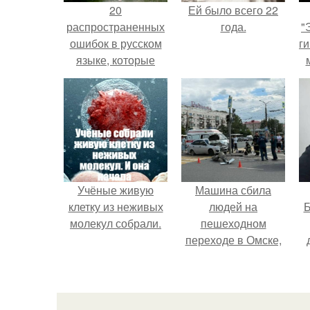
20
Ей было всего 22
распространенных
года.
"
ошибок в русском
ги
языке, которые
хотя бы раз в жизни
делал каждый (Re.
Учёные живую
Машина сбила
клетку из неживых
людей на
Б
молекул собрали.
пешеходном
переходе в Омске,
пострадали 8
к
человек.
е