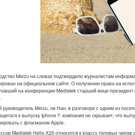
одство Meizu на словах подтвердило журналистам информ
ирован на официальном сайте. О получении права на испо
павший на конференции Mediatek старший вице-президент и
.
й руководитель Meizu, ли Нан, в разговоре с одним из пос
ящегося к выпуску Iphone 7. компания не скрывает, что выпу
рировать с флагманом Apple.
ссор Mediatek Helio X25 относится к классу топовых чипов