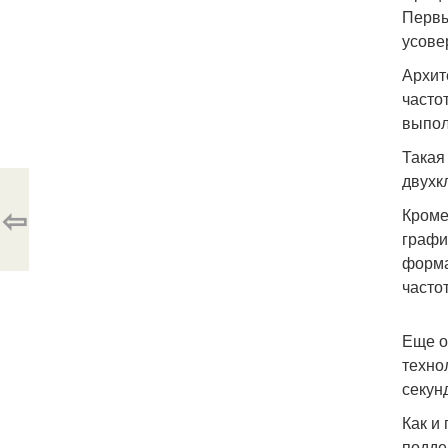
Первы
усове
Архит
часто
выпол
Такая
двухк
⇦
Кроме
графи
форма
часто
Еще о
техно
секун
Как и
подде