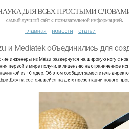
НАУКА ДЛЯ ВСЕХ ПРОСТЫМИ СЛОВАМ
самый лучший сайт c познавательной информацией.
главная
новости
статьи
zu и Mediatek объединились для созд
ские инженеры из Meizu развернутся на широкую ногу с но
ния первой в мире получила лицензию на ограниченное исп
 начинкой из 10 ядер. Об этом сообщил заместитель дирек
ри Джу на состоявшейся на днях презентации нового проц