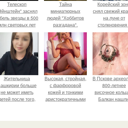
Телескоп
Тайна
Корейский зо
Эйнштейн" заснял
миниатюрных
снял свежий кр
бель звезды в 500
людей "Хоббитов
на луне от
млн световых лет
разгадана".
столкновения
от земли.
обломком Falcon
Жительница
Высокая, стройная,
В Пскове архео
ашкирии больше
с фарфоровой
800-летнее
не может иметь
кожей и тонкими
височное кольц
детей после того,
аристократичными
Балкан нашли
ак медики сделали
чертами, эль
й аборт на шестом
выглядит так, будто
месяце
сошла с полотна
беременности и
художника.