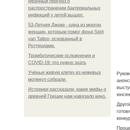
Мрачный прогноз о
распространении бактериальных
инфекций у детей вышел.
53-Летняя Джоке - одна из многих
женщин, которым помог фонд Spijt
van Tattoo, основанный в
Роттердаме.
Тромботические осложнения и
COVID-19: что нужно знать
Учёные живую клетку из неживых
Руков
молекул собрали.
анонс
высту
Историки рассказали, какие мифы о
юнсян
древней Греции нам навязало кино.
Друго
готов
конку
Проце