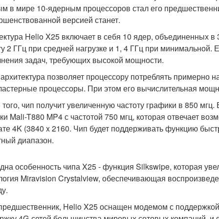
м в мире 10-ядерным процессоров стал его предшественник
ршенствованной версией станет.
ектура Helio X25 включает в себя 10 ядер, объединенных в
ту 2 ГГц при средней нагрузке и 1, 4 ГГц при минимальной. Е
нения задач, требующих высокой мощности.
 архитектура позволяет процессору потреблять примерно 
ластерные процессоры. При этом его вычислительная мощн
 того, чип получит увеличенную частоту графики в 850 мгц
ки Mali-T880 MP4 с частотой 750 мгц, которая отвечает воз
те 4K (3840 x 2160. Чип будет поддерживать функцию быстр
тный диапазон.
дна особенность чипа X25 - функция Silkswipe, которая уве
логия Miravision Crystalview, обеспечивающая воспроизвед
ду.
 предшественник, Helio X25 оснащен модемом с поддержкой
ржку 4G-сетей большинства мировых сотовых компаний, и ф