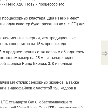
 - Helio X20. Новый процессор его
 3 процессорных кластера. Два из них имеют
ще один кластер будет разогнан до 2, 5 ГГц для
на 30% меньше энергии, чем традиционные
ость соперников на 15% превосходит.
⇨
. Его предшественник стал первым обладателем
можностям камер на 25 мп и съемке видео в
ой зарядки Pump Express 3. 0 и полный
личивает отклик сенсорных экранов, а также
ение видеофайлов с частотой 120 кадров в
 LTE стандарта Cat 6, обеспечивающего
ункцией Volte (Voice Over LTE), позволяющей