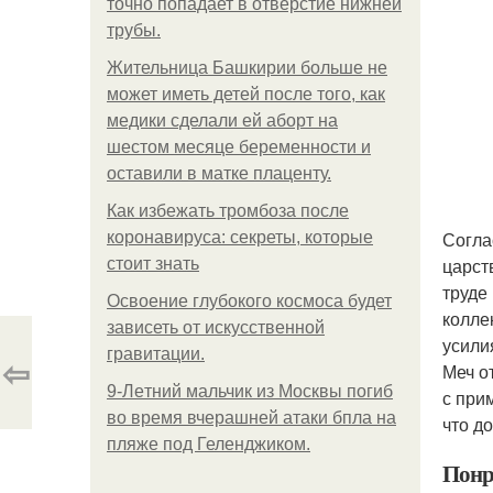
точно попадает в отверстие нижней
трубы.
Жительница Башкирии больше не
может иметь детей после того, как
медики сделали ей аборт на
шестом месяце беременности и
оставили в матке плаценту.
Как избежать тромбоза после
Согла
коронавируса: секреты, которые
царст
стоит знать
труде
Освоение глубокого космоса будет
колле
зависеть от искусственной
усили
гравитации.
⇦
Меч о
9-Лeтний мaльчик из Москвы погиб
с при
во время вчерашней атаки бпла на
что д
пляже под Геленджиком.
Понр