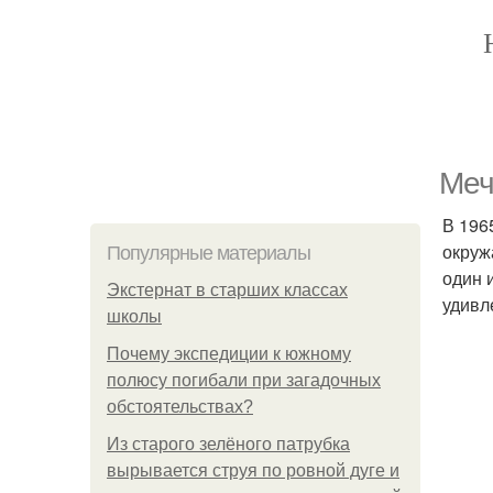
Меч
В 196
окруж
Популярные материалы
один 
Экстернат в старших классах
удивл
школы
Почему экспедиции к южному
полюсу погибали при загадочных
обстоятельствах?
Из старого зелёного патрубка
вырывается струя по ровной дуге и