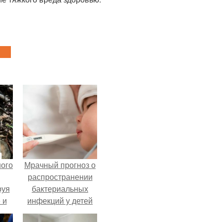
ного
Мрачный прогноз о
распространении
руя
бактериальных
 и
инфекций у детей
 в
вышел.