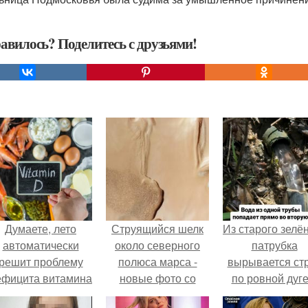
авилось? Поделитесь с друзьями!
Думаете, лето
Струящийся шелк
Из старого зелё
автоматически
около северного
патрубка
решит проблему
полюса марса -
вырывается ст
ефицита витамина
новые фото со
по ровной дуге
D?
спутника.
точно попадает