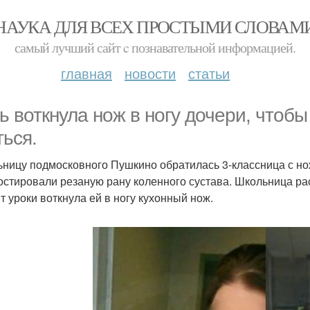
НАУКА ДЛЯ ВСЕХ ПРОСТЫМИ СЛОВАМ
самый лучший сайт c познавательной информацией.
главная
новости
статьи
ь воткнула нож в ногу дочери, чтоб
ться.
ьницу подмосковного Пушкино обратилась 3-классница с но
остировали резаную рану коленного сустава. Школьница расс
ит уроки воткнула ей в ногу кухонный нож.