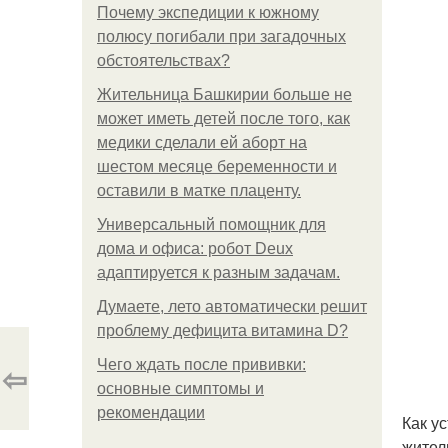
Почему экспедиции к южному
полюсу погибали при загадочных
обстоятельствах?
Жительница Башкирии больше не
может иметь детей после того, как
медики сделали ей аборт на
шестом месяце беременности и
оставили в матке плаценту.
Универсальный помощник для
дома и офиса: робот Deux
адаптируется к разным задачам.
Думаете, лето автоматически решит
проблему дефицита витамина D?
Чего ждать после прививки:
⇦
основные симптомы и
рекомендации
Как у
жител