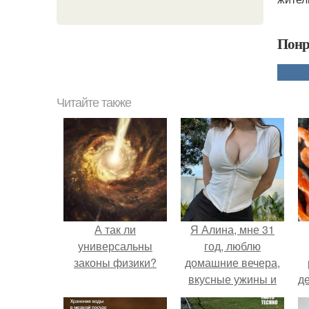
Понр
Читайте также
А так ли
Я Алина, мне 31
универсальны
год, люблю
законы физики?
домашние вечера,
вкусные ужины и
д
прогулки после