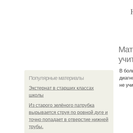
Мат
учи
В бол
диагн
Популярные материалы
не уч
Экстернат в старших классах
школы
Из старого зелёного патрубка
вырывается струя по ровной дуге и
точно попадает в отверстие нижней
трубы.