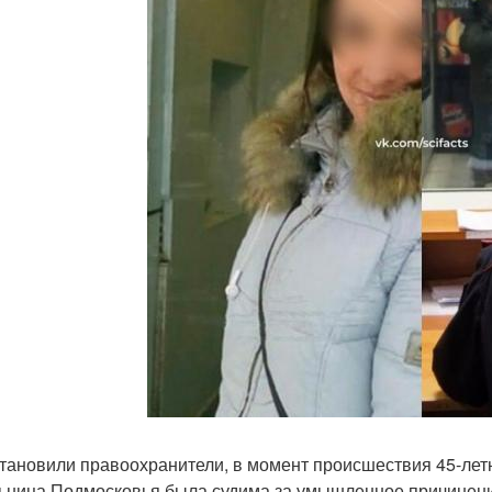
становили правоохранители, в момент происшествия 45-лет
ьница Подмосковья была судима за умышленное причинени