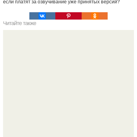
если платят за озвучивание уже принятых версий?
Читайте также
Мифические птицы. В мифологии разных стран большое
место занимают образы птиц.