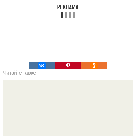
Читайте также
Легенды Англии. Таинственная Великобритания - мифы
и легенды.