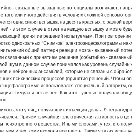
ийно - связанные вызванные потенциалы возникают, напри
е того или иного действия в условиях сложной сенсомотор
яется одна синяя вспышка на десять красных, с разной вер
иней - в этом случае в ответ на каждую вспышку в мозге б
ажающий принятие решений испытуемым. При повторении та
ство однократных "Снимков" электроэнцефалограммы накла
нить некий общий паттерн реакции мозга - вызванный поте
ли связанный с принятием решения (событийно - связанны
вой шум в данном случае понимался как уровень случайных
нов и нейронных ансамблей, которые не связаны с обрабо
енних психических процессов (принятия решений. Чтобы о
оэнцефалограмме использовался специальный алгоритм, о
зиции стимула и после нее. Как итог - ученые получали об
лов.
илось, что у лиц, получавших инъекции дельта-9-тетрагид
чивался. Причем случайная электрическая активность в це
зы психотропного вещества. Иными словами, у тех, кто пол
е, чем у тех, кому вкололи все шесть. Также у таких испы