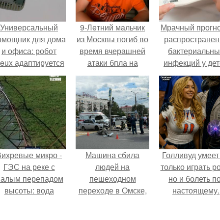
Универсальный
9-Лeтний мaльчик
Мрачный прогно
омощник для дома
из Москвы погиб во
распространен
и офиса: робот
время вчерашней
бактериальны
eux адаптируется
атаки бпла на
инфекций у де
 разным задачам.
пляже под
вышел.
Геленджиком.
Вихревые микро -
Машина сбила
Голливуд умеет
ГЭС на реке с
людей на
только играть р
алым перепадом
пешеходном
но и болеть по
высоты: вода
переходе в Омске,
настоящему.
закручивается в
пострадали 8
етонной камере и
человек.