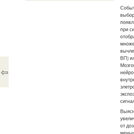
Событ
выбор
появл
при с
отобр
множе
вычле
ВП) и
Мозго
⇦
нейро
внутр
элетр
экспо
сигна
Выясн
увели
от до
меньш