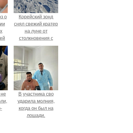
з о
Корейский зонд
ии
снял свежий кратер
х
на луне от
тей
столкновения с
обломком Falcon 9.
 не
В участника сво
оли,
ударила молния,
-
когда он был на
лошади.