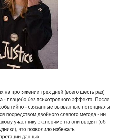
х на протяжении трех дней (всего шесть раз)
а - плацебо без психотропного эффекта. После
событийно - связанные вызванные потенциалы
я посредством двойного слепого метода - ни
акому участнику эксперимента они вводят (об
дники), что позволило избежать
претации данных.