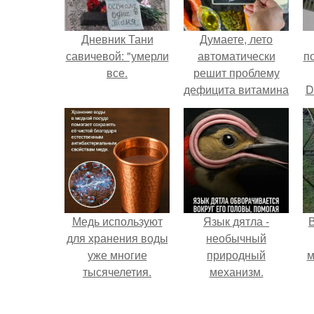
Дневник Тани
Думаете, лето
савичевой: "умерли
автоматически
п
все.
решит проблему
дефицита витамина
D
D?
к
Медь используют
Язык дятла -
для хранения воды
необычный
уже многие
природный
м
тысячелетия.
механизм.
б