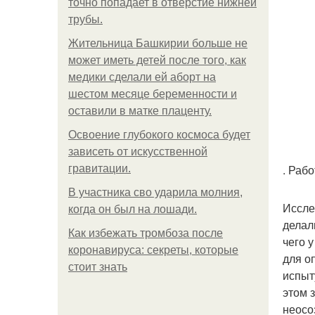
точно попадает в отверстие нижней
трубы.
Жительница Башкирии больше не
может иметь детей после того, как
медики сделали ей аборт на
шестом месяце беременности и
оставили в матке плаценту.
Освоение глубокого космоса будет
зависеть от искусственной
. Рабо
гравитации.
В участника сво ударила молния,
Иссле
когда он был на лошади.
делал
Как избежать тромбоза после
чего 
коронавируса: секреты, которые
для о
стоит знать
испыт
этом 
неосо