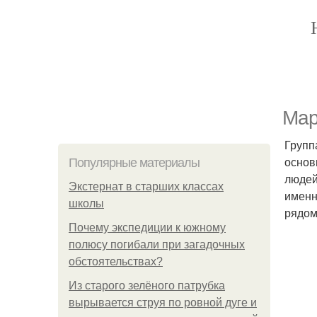
Мар
Групп
основ
Популярные материалы
людей
Экстернат в старших классах
именн
школы
рядом
Почему экспедиции к южному
полюсу погибали при загадочных
обстоятельствах?
Из старого зелёного патрубка
вырывается струя по ровной дуге и