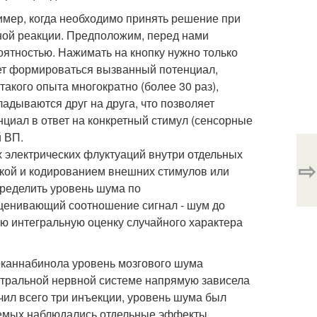
мер, когда необходимо принять решение при
ной реакции. Предположим, перед нами
оятностью. Нажимать на кнопку нужно только
удет формироваться вызванный потенциал,
кого опыта многократно (более 30 раз),
дываются друг на друга, что позволяет
нциал в ответ на конкретный стимул (сенсорные
й ВП.
 электрических флуктуаций внутри отдельных
⇨
ткой и кодированием внешних стимулов или
пределить уровень шума по
ценивающий соотношение сигнал - шум до
щую интегральную оценку случайного характера
роканнабинола уровень мозгового шума
нтральной нервной системе напрямую зависела
учил всего три инъекции, уровень шума был
туемых наблюдались отдельные эффекты,