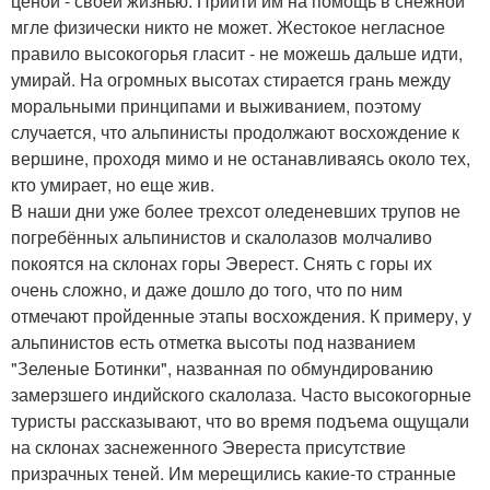
ценой - своей жизнью. Прийти им на помощь в снежной
мгле физически никто не может. Жестокое негласное
правило высокогорья гласит - не можешь дальше идти,
умирай. На огромных высотах стирается грань между
моральными принципами и выживанием, поэтому
случается, что альпинисты продолжают восхождение к
вершине, проходя мимо и не останавливаясь около тех,
кто умирает, но еще жив.
В наши дни уже более трехсот оледеневших трупов не
погребённых альпинистов и скалолазов молчаливо
покоятся на склонах горы Эверест. Снять с горы их
очень сложно, и даже дошло до того, что по ним
отмечают пройденные этапы восхождения. К примеру, у
альпинистов есть отметка высоты под названием
"Зеленые Ботинки", названная по обмундированию
замерзшего индийского скалолаза. Часто высокогорные
туристы рассказывают, что во время подъема ощущали
на склонах заснеженного Эвереста присутствие
призрачных теней. Им мерещились какие-то странные