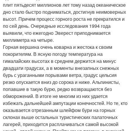
плит пятьдесят миллионов лет тому назад океаническое
дно стало быстро подниматься, достигнув неимоверных
высот. Причем процесс горного роста не прекратился и
по сей день. Очередные исследования 1994 года
выявили, что ежегодно Эверест приподнимается
миллиметра на четыре.
Горная вершина очень коварна и жестока к своим
покорителям. В ясную погоду температура на
гималайских высотах в среднем держится на минус
двадцати градусах, а в моменты внезапных снежных
бурь с ураганными порывами ветра, градус цельсия
резко опускается вниз до сорока и ниже. Альпинисты,
попавшие в такую бурю, редко возвращаются без
обморожений. В итоге не многим из них удается
избежать дальнейшей ампутации конечностей. Но те, кто
оказывается отрезанным шлейфом бури на горных
склонах выше остальных туристических палаточных
лагерей, приходится расплачиваться самой высокой