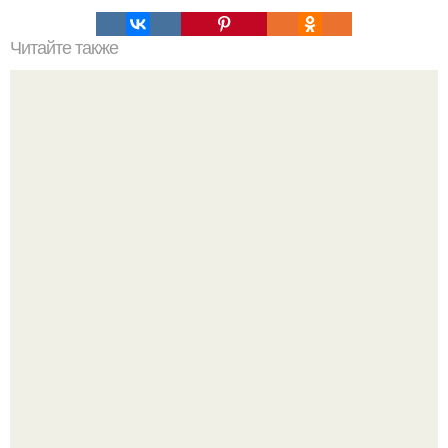
Читайте также
Легенды Англии. Таинственная Великобритания - мифы
и легенды.