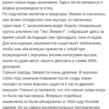
ранее новые виды кузнечиков. Здесь же встречаются и
редкие разновидности птиц.
По подсчетам экологов в предгорье Эвереста скопилось
уже более пятидесяти тонн мусора, оставленных
туристами. С загрязнением ведет борьбу специальная
группа альпинистов "Эко Эверест", собравшая здесь за
время своей экспедиции уже тринадцать тонн отходов.
Для восходящих альпинистов существует требование,
чтобы они обязательно принесли с собой при
возвращении с вершины восемь килограмм мусора,
иначе их даже могут лишить депозита в сумме 4000
долларов.
Горные породы Эвереста очень древние. В верхних
слоях под снежным покровом после схода лавин
находят останки морских существ и части древних
ракушек. Ученые установили, что эта горная гряда когда-
то была частью океана. Впервые подобные
окаменелости были обнаружены в 1924 году Ноэлем
оделем. Из-за сдвига континентальных тектонических