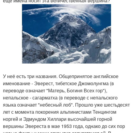
ещё имена носит эта величественная вершина?
У неё есть три названия. Общепринятое английское
именование - Эверест, тибетское Джомолунгма (в
переводе означает "Матерь, Богиня Всех гор"),
непальское - сагарматха (в переводе с непальского
языка означает "небесный лоб". Прошло уже шестьдесят
лет с момента покорения альпинистами Тенцингом
норгей и Эдмундом Хиллари высочайшей горной
вершины Эвереста в мае 1953 года, однако до сих пор