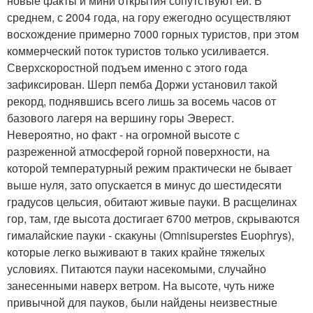
новые факты и мини открытия сопутствуют ей. В
среднем, с 2004 года, на гору ежегодно осуществляют
восхождение примерно 7000 горных туристов, при этом
коммерческий поток туристов только усиливается.
Сверхскоростной подъем именно с этого года
зафиксирован. Шерп пемба Доржи установил такой
рекорд, поднявшись всего лишь за восемь часов от
базового лагеря на вершину горы Эверест.
Невероятно, но факт - на огромной высоте с
разреженной атмосферой горной поверхности, на
которой температурный режим практически не бывает
выше нуля, зато опускается в минус до шестидесяти
градусов цельсия, обитают живые пауки. В расщелинах
гор, там, где высота достигает 6700 метров, скрываются
гималайские пауки - скакуны (Omnisuperstes Euophrys),
которые легко выживают в таких крайне тяжелых
условиях. Питаются пауки насекомыми, случайно
занесенными наверх ветром. На высоте, чуть ниже
привычной для пауков, были найдены неизвестные