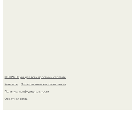
Вихревые микро - ГЭС на реке с малым перепадом
высоты: вода закручивается в бетонной камере и
вращает вертикальную турбину.
© 2026 Наука для всех простыми словами
Контакты
Пользовательское соглашение
Политика конфидециальности
Обратная связь