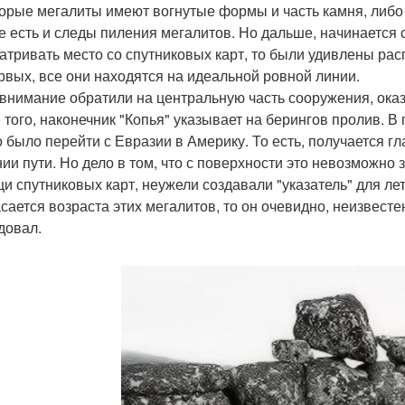
орые мегалиты имеют вогнутые формы и часть камня, либо
е есть и следы пиления мегалитов. Но дальше, начинается 
атривать место со спутниковых карт, то были удивлены ра
рвых, все они находятся на идеальной ровной линии.
 внимание обратили на центральную часть сооружения, оказ
 того, наконечник "Копья" указывает на берингов пролив. В
 было перейти с Евразии в Америку. То есть, получается г
нии пути. Но дело в том, что с поверхности это невозможно 
и спутниковых карт, неужели создавали "указатель" для ле
асается возраста этих мегалитов, то он очевидно, неизвест
довал.