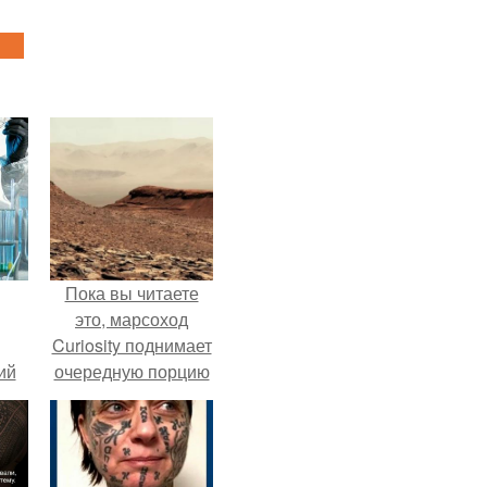
Пока вы читаете
это, марсоход
Curiosity поднимает
ий
очередную порцию
зм.
красной пыли. 6.