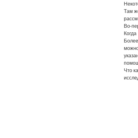
Некот
Там ж
рассм
Во-пе
Когда
Более
можно
указа
помощ
Что к
иссле