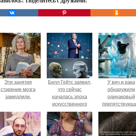
авилось? Поделитесь с друзьями!
Эти занятия
Билл Гейтс заявил,
У вич и рака
старение мозга
что сейчас
обнаружили
замедлили.
началась эпоха
одинаковый
искусственного
препятствующ
интеллекта, и люди
лечению механи
пока люди видят
лишь верхушку
айсберга.