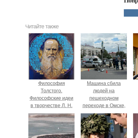
Понр
Читайте также
Философия
Машина сбила
Толстого.
людей на
Философские идеи
пешеходном
в творчестве Л. Н.
переходе в Омске,
Толстого.
пострадали 8
человек.