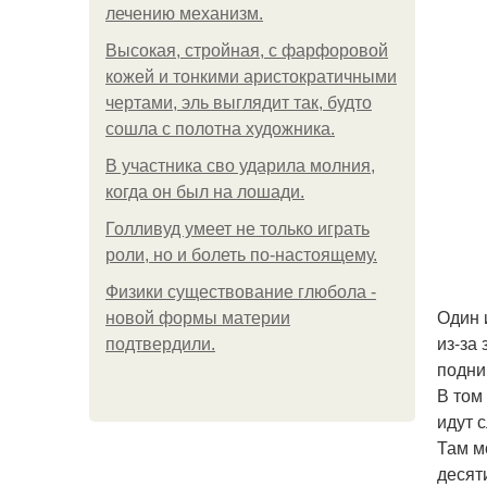
лечению механизм.
Высокая, стройная, с фарфоровой
кожей и тонкими аристократичными
чертами, эль выглядит так, будто
сошла с полотна художника.
В участника сво ударила молния,
когда он был на лошади.
Голливуд умеет не только играть
роли, но и болеть по-настоящему.
Физики существование глюбола -
Один 
новой формы материи
из-за
подтвердили.
подни
В том 
идут 
Там м
десят