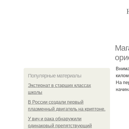
Маг
ори
Внима
килом
Популярные материалы
На пе
Экстернат в старших классах
начин
школы
В России создали первый
плазменный двигатель на криптоне.
У вич и рака обнаружили
одинаковый препятствующий