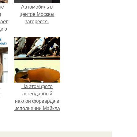
те
Автомобиль в
д
центре Москвы
мает
загорелся.
цию
6.
и
На этом фото
ь
легендарный
наклон форварда в
исполнении Майкла
ьма
Джексона и его
танцоров,
 из
бросающий вызов