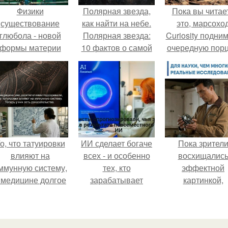
Физики
Полярная звезда,
Пока вы читае
существование
как найти на небе.
это, марсохо
глюбола - новой
Полярная звезда:
Curiosity подни
формы материи
10 фактов о самой
очередную пор
подтвердили.
известной звезде
красной пыли. 
ночного неба.
о, что татуировки
ИИ сделает богаче
Пока зрител
влияют на
всех - и особенно
восхищалис
ммунную систему,
тех, кто
эффектной
 медицине долгое
зарабатывает
картинкой,
время
меньше всего.
создатели фил
рассматривалось
фактически
ишь как гипотеза.
построили одну