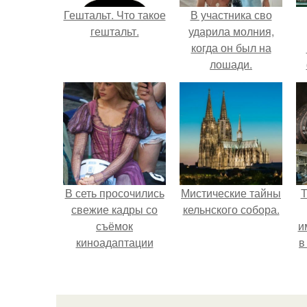
Гештальт. Что такое
В участника сво
гештальт.
ударила молния,
когда он был на
лошади.
В сеть просочились
Мистические тайны
Т
свежие кадры со
кельнского собора.
съёмок
и
киноадаптации
в
"Рапунцель", и всё
внимание
моментально
л