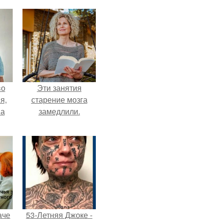
во
Эти занятия
я,
старение мозга
на
замедлили.
аче
53-Летняя Джоке -