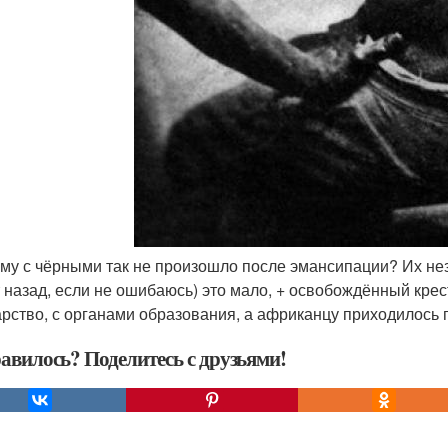
ему с чёрными так не произошло после эмансипации? Их не
т назад, если не ошибаюсь) это мало, + освобождённый кре
арство, с органами образования, а африканцу приходилось п
авилось? Поделитесь с друзьями!