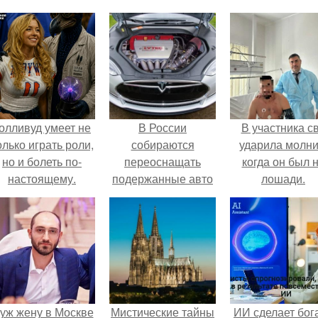
олливуд умеет не
В России
В участника с
олько играть роли,
собираются
ударила молни
но и болеть по-
переоснащать
когда он был 
настоящему.
подержанные авто
лошади.
в электрокары.
уж жену в Москве
Мистические тайны
ИИ сделает бог