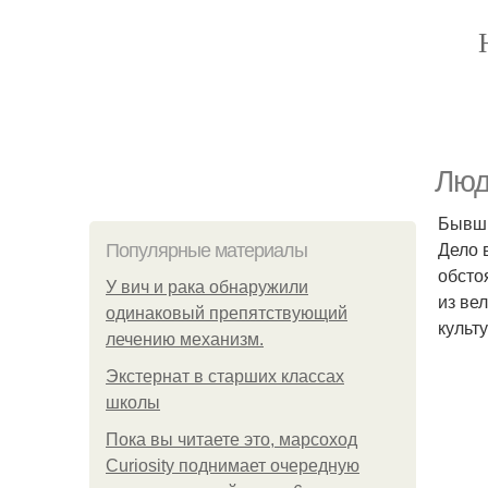
Люд
Бывши
Дело 
Популярные материалы
обсто
У вич и рака обнаружили
из ве
одинаковый препятствующий
культ
лечению механизм.
Экстернат в старших классах
школы
Пока вы читаете это, марсоход
Curiosity поднимает очередную