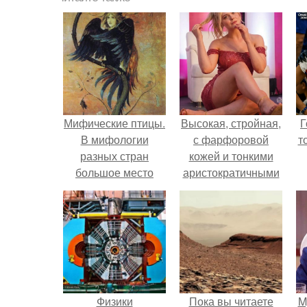
Мифические птицы.
Высокая, стройная,
Г
В мифологии
с фарфоровой
т
разных стран
кожей и тонкими
большое место
аристократичными
занимают образы
чертами, эль
птиц.
выглядит так, будто
сошла с полотна
художника.
Физики
Пока вы читаете
M