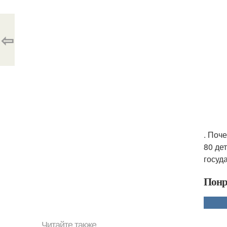
⇦
. Поч
80 де
госуд
Понр
Читайте также