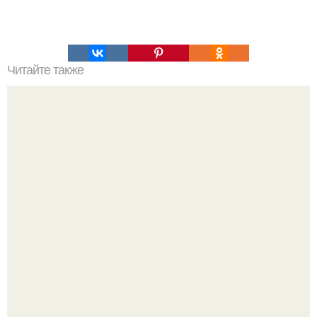
Читайте также
Это невероятное фото было сделано в чернобыле 24
апреля 1997 года.