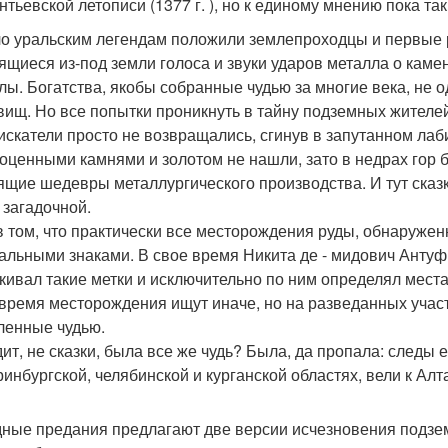
нтьевской летописи (1377 г. ), но к единому мнению пока так
о уральским легендам положили землепроходцы и первые
ящиеся из-под земли голоса и звуки ударов металла о каме
лы. Богатства, якобы собранные чудью за многие века, не о
вищ. Но все попытки проникнуть в тайну подземных жителе
искатели просто не возвращались, сгинув в запутанном ла
гоценными камнями и золотом не нашли, зато в недрах гор 
ящие шедевры металлургического производства. И тут сказк
 загадочной.
в том, что практически все месторождения руды, обнаружен
альными знаками. В свое время Никита де - мидович Антуф
кивал такие метки и исключительно по ним определял места
время месторождения ищут иначе, но на разведанных участ
ленные чудью.
ит, не сказки, была все же чудь? Была, да пропала: следы е
ринбургской, челябинской и курганской областях, вели к Ал
ные предания предлагают две версии исчезновения подзем