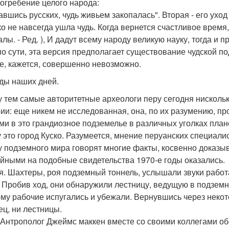
огребение целого народа:
авшись русских, чудь живьем закопалась". Вторая - его ух
ко не навсегда ушла чудь. Когда вернется счастливое время,
лы. - Ред. ), И дадут всему народу великую науку, тогда и
 по сути, эта версия предполагает существование чудской 
ое, кажется, совершенно невозможно.
ды наших дней.
 тем самые авторитетные археологи перу сегодня нисколь
ии: еще никем не исследованная, она, по их разумению, пр
ми в это грандиозное подземелье в различных уголках пла
у это город Куско. Разумеется, мнение перуанских специали
у подземного мира говорят многие факты, косвенно доказ
йными на подобные свидетельства 1970-е годы оказались.
я. Шахтеры, роя подземный тоннель, услышали звуки рабо
. Пробив ход, они обнаружили лестницу, ведущую в подзем
ому рабочие испугались и убежали. Вернувшись через некот
ец, ни лестницы.
Антрополог Джеймс маккен вместе со своими коллегами об