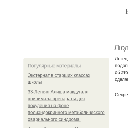
Люд
Леген
подоп
Популярные материалы
об эт
Экстернат в старших классах
сдела
школы
33-Летняя Алиша макдугалл
Секре
принимала препараты для
похудения на фоне
полиэндокринного метаболического
овариального синдрома.