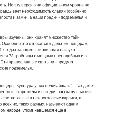
еть. Но эту версию на официальном уровне не
оправдывает необходимость славян (особенно
ости и замки, а наши предки - подземелья и
авры изучены, они хранят множество тайн.
. Особенно это относится к дальним пещерам,
0-х годах заложены кирпичом и наглухо
ется 73 гробницы с мощами преподобных и в
. Эти православные святыни - предмет
ские подземелья.
ещеры. Культура у них величайшая. " - Так даже
 местные старожилы и сегодня расскажут тысячи
ь светлоглазые и нежноголосые карлики, в
Но всех их, таких разных, называют одним
нном народе, упоминавшемся еще в