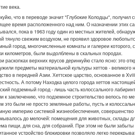
тие века.
куйю, что в переводе значит "Глубокие Колодцы", получил с
ящее время расположенного над ним. О назначении этих са
ывался, пока в 1963 году один из местных жителей, обнару
ой тянуло свежим воздухом, не проявил здоровое любопытс
мный город, многочисленные комнаты и галереи которого, с
ки километров, были выдолблены в скальных породах.
ри раскопках верхних ярусов деринкуйю стало ясно: это от
ужили предметы материальной культуры хеттов - великого 
ство в передней Азии. Хеттское царство, основанное в Xviii ве
естность. А потому Находка целого города хеттов настоящей
тский подземный город - лишь часть колоссального лабирин
и к заключению, что подземное строительство велось по м
м это были не просто земляные работы, пусть и колоссаль
мную империю системой жизнеобеспечения, совершенство к
мывалось до мелочей: помещения для животных, склады дл
ема пищи, для сна, для собраний. При этом не были забыт
итанное устройство блокировки позволяло легко перекрыва