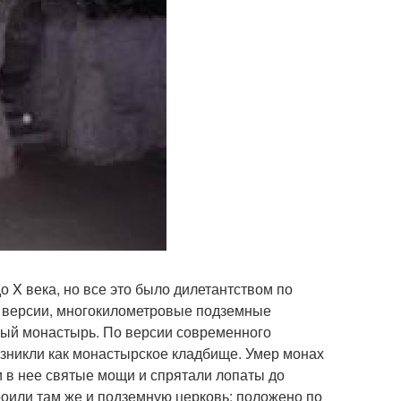
 X века, но все это было дилетантством по
 версии, многокилометровые подземные
ный монастырь. По версии современного
зникли как монастырское кладбище. Умер монах
и в нее святые мощи и спрятали лопаты до
роили там же и подземную церковь: положено по