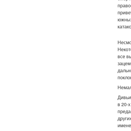
право
приве
южных
катак
Несмо
Некот
все в
зацем
дальн
покло
Немал
Дивьи
в 20-
преда
други
имене