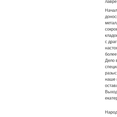
лавре
Начал
донос
метал
сокро
кладо
с дра
насто
более
Дело 
специ
разыс
наше 
остав
Выход
екате
Народ