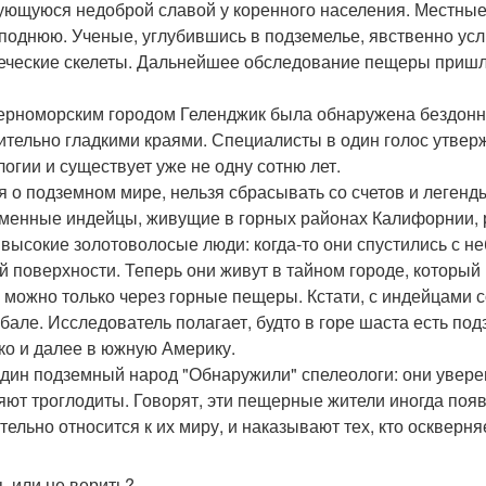
ующуюся недоброй славой у коренного населения. Местные 
поднюю. Ученые, углубившись в подземелье, явственно усл
еческие скелеты. Дальнейшее обследование пещеры пришло
ерноморским городом Геленджик была обнаружена бездонна
ительно гладкими краями. Специалисты в один голос утвер
логии и существует уже не одну сотню лет.
я о подземном мире, нельзя сбрасывать со счетов и леген
менные индейцы, живущие в горных районах Калифорнии, р
 высокие золотоволосые люди: когда-то они спустились с не
й поверхности. Теперь они живут в тайном городе, который
о можно только через горные пещеры. Кстати, с индейцами 
бале. Исследователь полагает, будто в горе шаста есть п
ко и далее в южную Америку.
дин подземный народ "Обнаружили" спелеологи: они увере
яют троглодиты. Говорят, эти пещерные жители иногда появ
тельно относится к их миру, и наказывают тех, кто оскверн
ь или не верить?