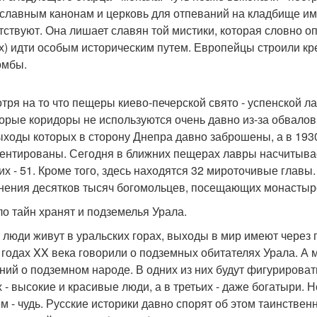
славным канонам и церковь для отпеваний на кладбище им
тствуют. Она лишает славян той мистики, которая словно 
) идти особым историческим путем. Европейцы строили креп
омбы.
тря на то что пещеры киево-печерской свято - успенской л
орые коридоры не используются очень давно из-за обвалов
ыходы которых в сторону Днепра давно заброшены, а в 193
ентированы. Сегодня в ближних пещерах лавры насчитыва
их - 51. Кроме того, здесь находятся 32 мироточивые главы
нения десятков тысяч богомольцев, посещающих монастыр
о тайн хранят и подземелья Урала.
 люди живут в уральских горах, выходы в мир имеют через п
х годах XX века говорили о подземных обитателях Урала. А
ний о подземном народе. В одних из них будут фигурироват
х - высокие и красивые люди, а в третьих - даже богатыри. 
м - чудь. Русские историки давно спорят об этом таинстве