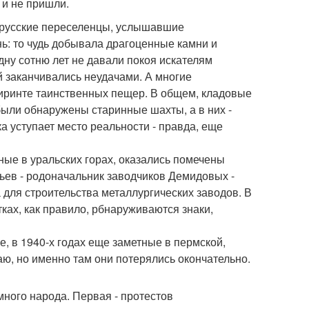
 и не пришли.
 русские переселенцы, услышавшие
нь: то чудь добывала драгоценные камни и
дну сотню лет не давали покоя искателям
й заканчивались неудачами. А многие
биринте таинственных пещер. В общем, кладовые
были обнаружены старинные шахты, а в них -
а уступает место реальности - правда, еще
ные в уральских горах, оказались помечены
ьев - родоначальник заводчиков Демидовых -
 для строительства металлургических заводов. В
ках, как правило, рбнаруживаются знаки,
е, в 1940-х годах еще заметные в пермской,
таю, но именно там они потерялись окончательно.
ного народа. Первая - протестов