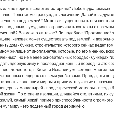
ь или не верить всем этим историям? Любой здравомыслящий 
начно. Попытаемся рассуждать логически. Давайте задумае
 человека под землей? Может ли существовать неизвестная 
нее, под нами, - умудряясь ограничивать контакты с назем
еченной? Возможно ли такое? Ли подобное "Проживание" 
нципе, человек может существовать под землей, и довольно
нить дом - бункер, строительство которого сейчас ведет том
мном жилище от инопланетян, которые, по его мнению, вск
еченных", но не менее основательных городах - бункерах "
дать ядерную зиму и послерадиационный период - а это срок
ение! Более того, в Китае и Испании уже сегодня многие ты
устроенных пещерах со всеми удобствами. Правда, эти пе
ктировать с внешним миром и принимать участие в наземно
пещерных монастырей - вроде греческой метеоры - всегда 
ой жизни. По степени изоляции, длящейся столетиями, их 
ожалуй, самый яркий пример приспособленности огромного ч
ему" миру - это подземный город деринкуйю.