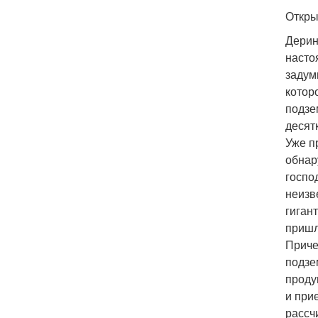
Откры
Дерин
насто
задум
котор
подзе
десят
Уже п
обнар
господ
неизв
гиган
пришл
Приче
подзе
проду
и при
рассч