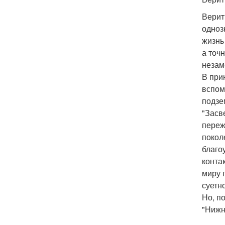
Верит
одноз
жизнь
а точ
незам
В при
вспом
подзе
"Засв
переж
покол
благо
конта
миру 
суетн
Но, п
"Нижн