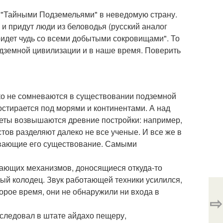
од "Тайными Подземельями" в неведомую страну.
 и придут люди из беловодья (русский аналог
 придет чудь со всеми добытыми сокровищами". То
подземной цивилизации и в наше время. Поверить
ко не сомневаются в существовании подземной
остирается под морями и континентами. А над
неты возвышаются древние постройки: например,
стов разделяют далеко не все ученые. И все же в
ывающие его существование. Самыми
тающих механизмов, доносящиеся откуда-то
ный колодец. Звук работающей техники усилился,
орое время, они не обнаружили ни входа в
⇨
следовал в штате айдахо пещеру,