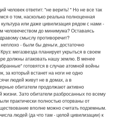
человек ответит: "не верить! " Но не все так
мся о том, насколько реальна полноценная
культура или даже цивилизация рядом с нами -
ным человечеством до минимума? Оставаясь
здравому смыслу противоречит?
 неплохо - были бы деньги, достаточно
 Круз: мегазвезда планирует укрыться в своем
оре должны атаковать нашу землю. В менее
избранные" готовятся в случае атомной войны
, за который встанет на ноги не одно
сячи людей живут не в домах, а в
щерные обитатели продолжают активно
й жизни. Зато обитатели разбросанных по всему
были практически полностью оторваны от
существование вполне можно считать подземным.
исла людей (да что там - целой цивилизации) к