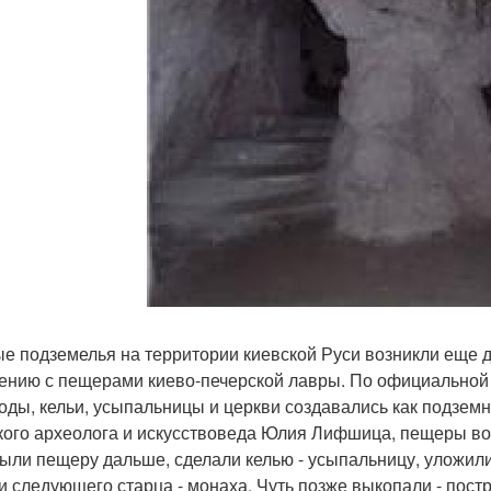
е подземелья на территории киевской Руси возникли еще до
ению с пещерами киево-печерской лавры. По официальной
оды, кельи, усыпальницы и церкви создавались как подзем
кого археолога и искусствоведа Юлия Лифшица, пещеры во
рыли пещеру дальше, сделали келью - усыпальницу, уложил
и следующего старца - монаха. Чуть позже выкопали - пост