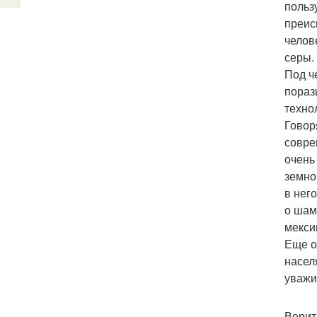
польз
преис
челов
серы.
Под ч
пораз
техно
Говор
совре
очень
земно
в нег
о шам
мекси
Еще о
насел
уважи
Верит