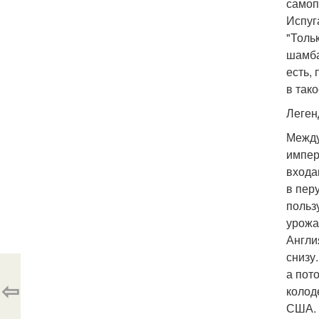
самоп
Испуг
"Толь
шамба
есть,
в так
Леген
Между
импер
входа
в пер
польз
урожа
Англи
снизу
а пот
⇦
колод
США. 