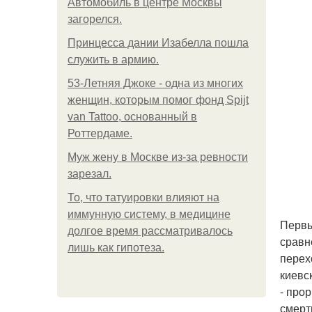
Автомобиль в центре Москвы
загорелся.
Принцесса дании Изабелла пошла
служить в армию.
53-Летняя Джоке - одна из многих
женщин, которым помог фонд Spijt
van Tattoo, основанный в
Роттердаме.
Mуж жену в Москве из-за ревности
зарезал.
То, что татуировки влияют на
иммунную систему, в медицине
Первы
долгое время рассматривалось
сравн
лишь как гипотеза.
перех
киевс
- про
смерт