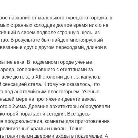
вое название от маленького турецкого городка, в
мых странных колодцев долгое время никто не
живший в своем подвале странную щель, из
тво. В результате был найден многоярусный
вязанные друг с другом переходами, длиной в
крытие века. В подземном городе ученые
народа, соперничавшего с египтянами за
ке до н. э., в XII столетии до н. э. кануло в
 сенсацией стала. К тому же оказалось, что
та под анатолийским плоскогорьем. Ученые
еньшей мере на протяжении девяти веков.
ного объема. Древние архитекторы оборудовали
оторой поражает и сегодня. Все здесь
я продовольствия, комнаты для приготовления
ы религиозные храмы и школы. Точно
ть гранитными дверями входы в подземелье. А