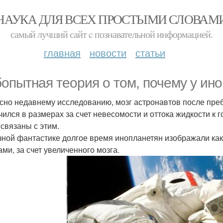
НАУКА ДЛЯ ВСЕХ ПРОСТЫМИ СЛОВАМ
самый лучший сайт c познавательной информацией.
главная
новости
статьи
опытная теория о том, почему у ин
сно недавнему исследованию, мозг астронавтов после преб
чился в размерах за счет невесомости и оттока жидкости к
 связаны с этим.
чной фантастике долгое время инопланетян изображали ка
ами, за счет увеличенного мозга.