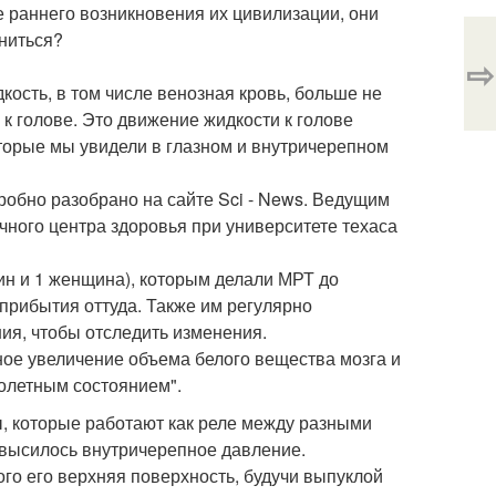
ее раннего возникновения их цивилизации, они
ениться?
⇨
кость, в том числе венозная кровь, больше не
 к голове. Это движение жидкости к голове
торые мы увидели в глазном и внутричерепном
робно разобрано на сайте Sci - News. Ведущим
ного центра здоровья при университете техаса
ин и 1 женщина), которым делали МРТ до
прибытия оттуда. Также им регулярно
ия, чтобы отследить изменения.
ьное увеличение объема белого вещества мозга и
олетным состоянием".
, которые работают как реле между разными
повысилось внутричерепное давление.
го его верхняя поверхность, будучи выпуклой