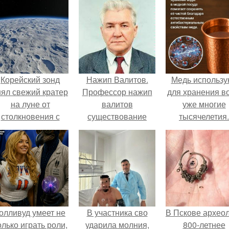
Корейский зонд
Нажип Валитов.
Медь использу
нял свежий кратер
Профессор нажип
для хранения в
на луне от
валитов
уже многие
столкновения с
существование
тысячелетия.
бломком Falcon 9.
бога доказал.
олливуд умеет не
В участника сво
В Пскове архео
олько играть роли,
ударила молния,
800-летнее