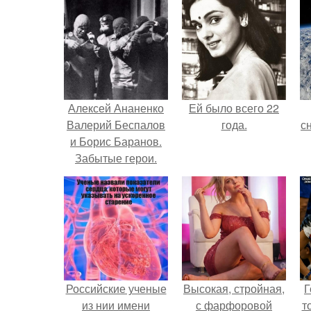
Алексей Ананенко
Ей было всего 22
Валерий Беспалов
года.
с
и Борис Баранов.
Забытые герои.
Чернобыльские
о
дайверы.
Российские ученые
Высокая, стройная,
Г
из нии имени
с фарфоровой
т