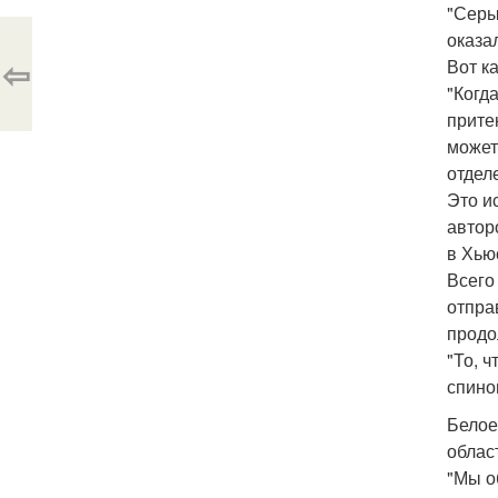
"Серы
оказа
⇦
Вот к
"Когд
прите
может
отдел
Это и
автор
в Хью
Всего
отпра
продо
"То, 
спино
Белое
облас
"Мы о