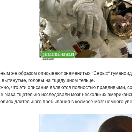
ным же образом описывают знаменитых "Серых" гуманоидо
а вытянутые, головы на тщедушном тельце.
жно, что эти описания являются полностью правдивыми, с
е Nasa тщательно исследовали мозг нескольких американс
словиях длительного пребывания в космосе мозг немного ув