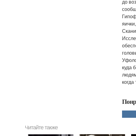
до во
сообщ
Гипоф
яички
Скани
Иссле
обесп
голов
Уфоло
куда б
людям
когда
Понр
Читайте также