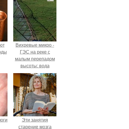
ют
Вихревые микро -
оды
ГЭС на реке с
малым перепадом
высоты: вода
закручивается в
бетонной камере и
вращает
вертикальную
турбину.
логи
Эти занятия
старение мозга