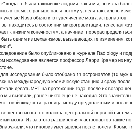
е" когда то были такими же людьми, как и мы, но из-за бол
лись в космосе раньше нас и потому успели так сильно изм
ак ученые Nasa объясняют увеличение мозга астронавтов:
а вы находитесь в состоянии микрогравитации, телесная жид
кает к нижним конечностям, а начинает перераспределяться
 быть одним из механизмов, вызывающих те изменения, ко
ении".
сследование было опубликовано в журнале Radiology и под
ом исследования является профессор Ларри Крамер из науч
стоне.
 для исследования было отобрано 11 астронавтов (10 мужч
вки на международную космическую станцию и сразу после 
лжали делать МРТ на протяжении года, после их возвращен
что мы выявили, ранее никто еще не находил. Это значител
мозговой жидкости, разница между предполетным и послеп
 вещество мозга это волокна центральной нервной системы
тями мозга. Из-за этого расширения у астронавтов также 
бнаружили, что гипофиз уменьшился после полета. Кроме то