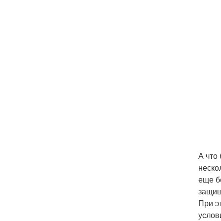
А что
неско
еще б
защищ
При э
услов