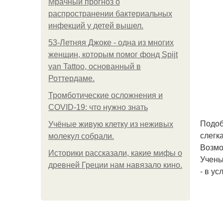
Мрачный прогноз о
распространении бактериальных
инфекций у детей вышел.
53-Летняя Джоке - одна из многих
женщин, которым помог фонд Spijt
van Tattoo, основанный в
Роттердаме.
Тромботические осложнения и
COVID-19: что нужно знать
Подоб
Учёные живую клетку из неживых
слегк
молекул собрали.
Возмо
Историки рассказали, какие мифы о
Учены
древней Греции нам навязало кино.
- в у