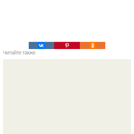
Читайте также
Мифические птицы. В мифологии разных стран большое
место занимают образы птиц.