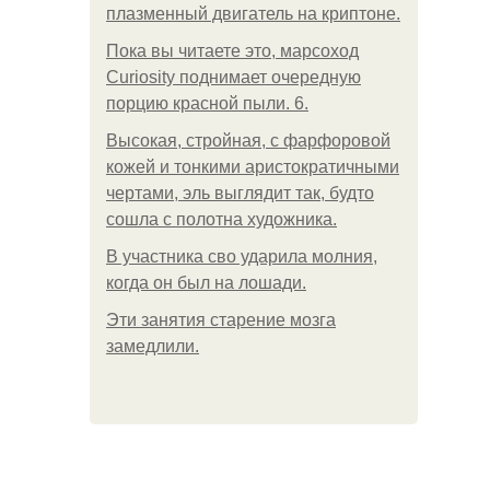
плазменный двигатель на криптоне.
Пока вы читаете это, марсоход
Curiosity поднимает очередную
порцию красной пыли. 6.
Высокая, стройная, с фарфоровой
кожей и тонкими аристократичными
чертами, эль выглядит так, будто
сошла с полотна художника.
В участника сво ударила молния,
когда он был на лошади.
Эти занятия старение мозга
замедлили.