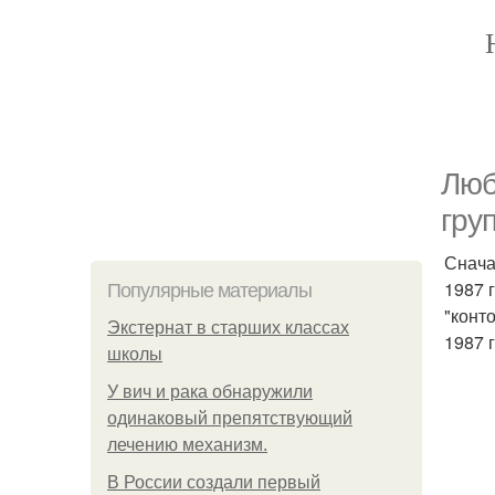
Люб
гру
Снача
1987 
Популярные материалы
"конт
Экстернат в старших классах
1987 
школы
У вич и рака обнаружили
одинаковый препятствующий
лечению механизм.
В России создали первый