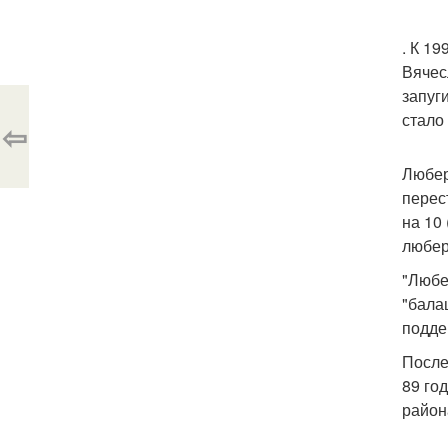
. К 1
Вячес
запуг
стало
⇦
Любер
перес
на 10
любер
"Любе
"бала
подде
После
89 го
район