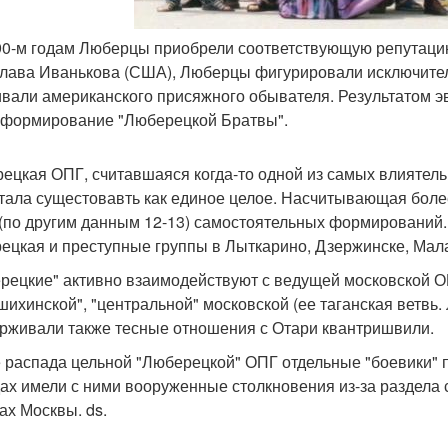
990-м годам Люберцы приобрели соответствующую репутацию,
лава Иванькова (США), Люберцы фигурировали исключитель
ивали американского присяжного обывателя. Результатом 
 формирование "Люберецкой Братвы".
ецкая ОПГ, считавшаяся когда-то одной из самых влиятельн
тала сущестовавть как единое целое. Насчитывающая боле
 (по другим данным 12-13) самостоятельных формирований.
ецкая и преступные группы в Лыткарино, Дзержинске, Мал
рецкие" активно взаимодействуют с ведущей московской ОП
шихинской", "центральной" московской (ее таганская ветвь
рживали также тесные отношения с Отари квантришвили.
 распада цельной "Люберецкой" ОПГ отдельные "боевики" п
дах имели с ними вооруженные столкновения из-за раздела
ах Москвы. ds.