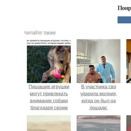
Понр
Читайте также
Пищащие игрушки
В участника сво
могут привлекать
ударила молния,
внимание собаки
когда он был на
благодаря своим
лошади.
звуковым
эффектам.