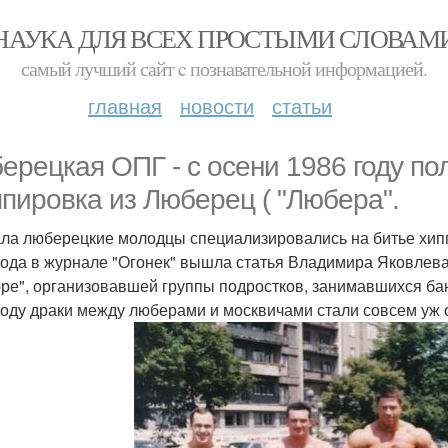
НАУКА ДЛЯ ВСЕХ ПРОСТЫМИ СЛОВАМ
самый лучший сайт c познавательной информацией.
главная
новости
статьи
ерецкая ОПГ - с осени 1986 году по
ппировка из Люберец ( "Любера".
ла люберецкие молодцы специализировались на битье хиппи
года в журнале "Огонек" вышла статья Владимира Яковлева (
оре", организовавшей группы подростков, занимавшихся ба
году драки между люберами и москвичами стали совсем уж