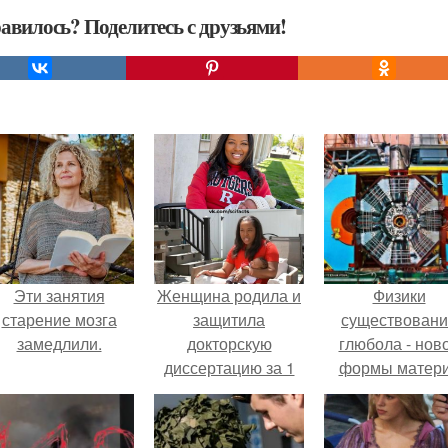
авилось? Поделитесь с друзьями!
Эти занятия
Женщина родила и
Физики
старение мозга
защитила
существован
замедлили.
докторскую
глюбола - нов
диссертацию за 1
формы матер
день.
подтвердили