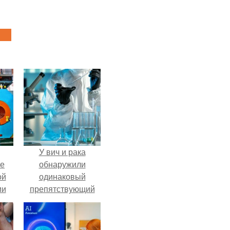
У вич и рака
ие
обнаружили
ой
одинаковый
ии
препятствующий
.
лечению механизм.