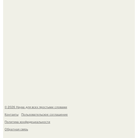
В Пскове археологи 800-летнее височное кольцо с
Балкан нашли.
В России создали первый плазменный двигатель на
криптоне.
© 2026 Наука для всех простыми словами
Контакты
Пользовательское соглашение
Политика конфидециальности
Обратная связь