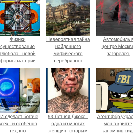
Физики
Невероятная тайна
Автомобиль 
существование
найденного
центре Москв
глюбола - новой
мифического
загорелся.
формы материи
серебряного
подтвердили.
города.
И сделает богаче
53-Летняя Джоке -
Агент фбр украл
всех - и особенно
одна из многих
млн в крипте
тех, кто
женщин, которым
запомнив сид 