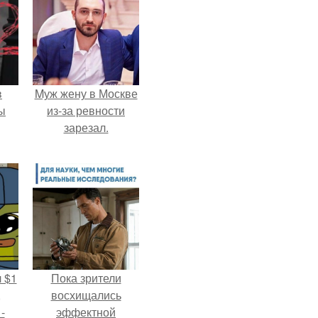
в
Mуж жену в Москве
ы
из-за ревности
зарезал.
 $1
Пока зрители
,
восхищались
-
эффектной