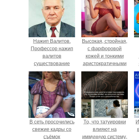
Нажип Валитов.
Высокая, стройная,
Профессор нажип
с фарфоровой
валитов
кожей и тонкими
существование
аристократичными
бога доказал.
чертами, эль
выглядит так, будто
сошла с полотна
художника.
В сеть просочились
То, что татуировки
И
свежие кадры со
влияют на
съёмок
иммунную систему,