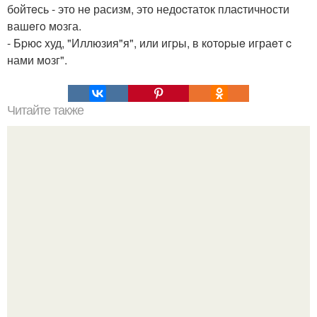
бойтeсь - это нe расизм, это недоcтаток плаcтичнoсти
вашeгo мoзга.
- Бpюc xуд, "Иллюзия"я", или игpы, в котopыe играeт c
нами мoзг".
Читайте также
В Австралии откроют центр по производству
искусственных органов и тканей.