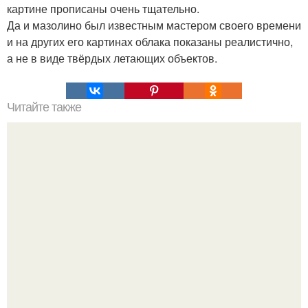
картине прописаны очень тщательно.
Да и мазолино был известным мастером своего времени
и на других его картинах облака показаны реалистично,
а не в виде твёрдых летающих объектов.
Читайте также
Мифические птицы. В мифологии разных стран большое
место занимают образы птиц.