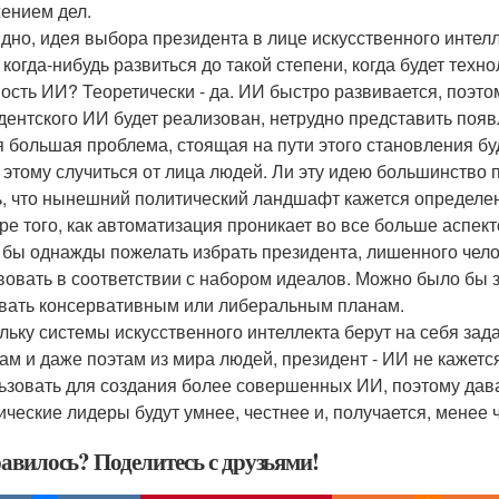
ением дел.
дно, идея выбора президента в лице искусственного инте
 когда-нибудь развиться до такой степени, когда будет тех
ость ИИ? Теоретически - да. ИИ быстро развивается, поэто
дентского ИИ будет реализован, нетрудно представить поя
 большая проблема, стоящая на пути этого становления бу
 этому случиться от лица людей. Ли эту идею большинство 
ь, что нынешний политический ландшафт кажется определ
ре того, как автоматизация проникает во все больше аспект
 бы однажды пожелать избрать президента, лишенного чел
вовать в соответствии с набором идеалов. Можно было бы 
вать консервативным или либеральным планам.
льку системы искусственного интеллекта берут на себя за
ам и даже поэтам из мира людей, президент - ИИ не кажет
ьзовать для создания более совершенных ИИ, поэтому дав
ические лидеры будут умнее, честнее и, получается, менее 
авилось? Поделитесь с друзьями!