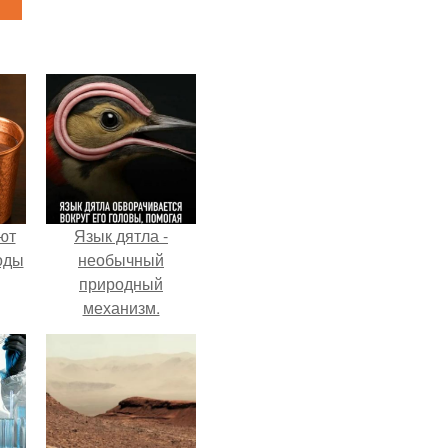
ют
Язык дятла -
оды
необычный
природный
механизм.