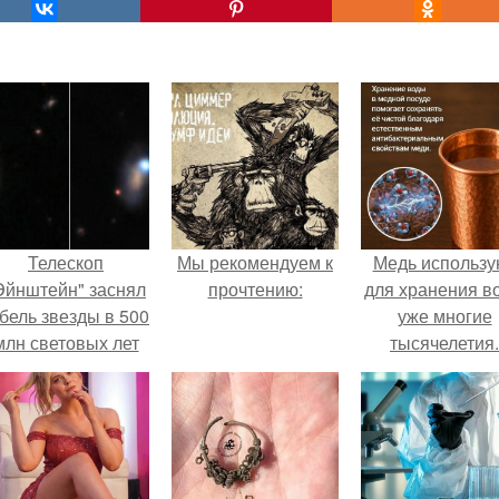
Телескоп
Мы рекомендуем к
Медь использу
Эйнштейн" заснял
прочтению:
для хранения в
бель звезды в 500
уже многие
млн световых лет
тысячелетия.
от земли.