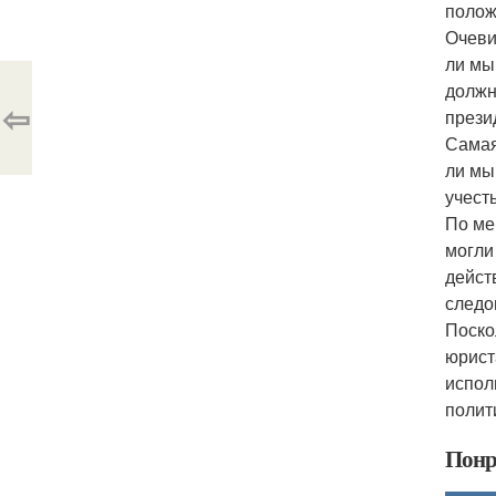
полож
Очеви
ли мы
должн
⇦
прези
Самая
ли мы
учест
По ме
могли
дейст
следо
Поско
юрист
испол
полит
Понр