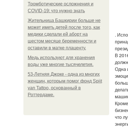
Тромботические осложнения и
COVID-19: что нужно знать
Жительница Башкирии больше не
может иметь детей после того, как
. Исп
медики сделали ей аборт на
прина
шестом месяце беременности и
прези
оставили в матке плаценту.
В 201
Медь используют для хранения
должн
воды уже многие тысячелетия.
Одна 
53-Летняя Джоке - одна из многих
эмоци
женщин, которым помог фонд Spijt
больш
van Tattoo, основанный в
делат
Роттердаме.
машин
Кроме
бизне
что л
энерг