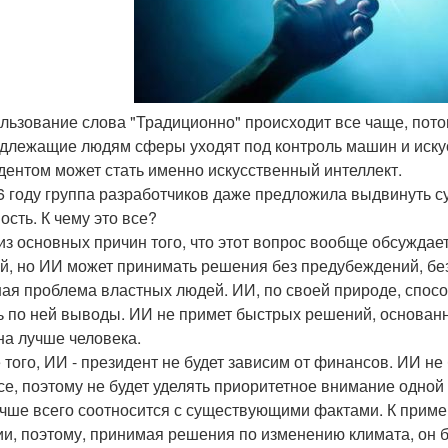
ользование слова "Традиционно" происходит все чаще, пото
длежащие людям сферы уходят под контроль машин и искус
дентом может стать именно искусственный интеллект.
6 году группа разработчиков даже предложила выдвинуть с
ость. К чему это все?
из основных причин того, что этот вопрос вообще обсуждае
й, но ИИ может принимать решения без предубеждений, без г
ая проблема властных людей. ИИ, по своей природе, спосо
ь по ней выводы. ИИ не примет быстрых решений, основанн
а лучше человека.
 того, ИИ - президент не будет зависим от финансов. ИИ не
се, поэтому не будет уделять приоритетное внимание одной и
учше всего соотносится с существующими фактами. К пример
ии, поэтому, принимая решения по изменению климата, он 