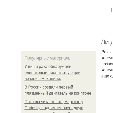
Ли 
Peчь 
конеч
Популярные материалы
позво
У вич и рака обнаружили
конеч
одинаковый препятствующий
еще о
лечению механизм.
В России создали первый
плазменный двигатель на криптоне.
Пока вы читаете это, марсоход
Curiosity поднимает очередную