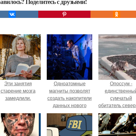
авилось? Поделитесь с друзьями!
Эти занятия
Одноатомные
Опоссум -
старение мозга
магниты позволят
единственны
замедлили.
создать накопители
сумчатый
данных нового
обитатель севе
поколения.
америки.