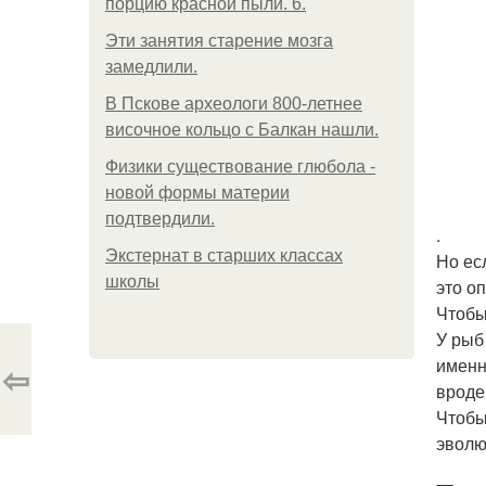
порцию красной пыли. 6.
Эти занятия старение мозга
замедлили.
В Пскове археологи 800-летнее
височное кольцо с Балкан нашли.
Физики существование глюбола -
новой формы материи
подтвердили.
.
Экстернат в старших классах
Но ес
школы
это о
Чтобы
У рыб
именн
⇦
вроде 
Чтобы
эволю