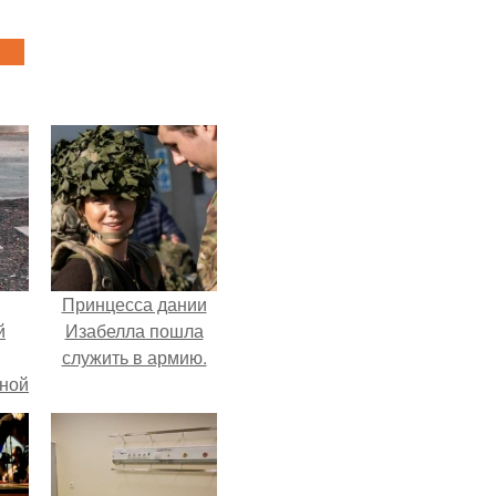
Принцесса дании
й
Изабелла пошла
служить в армию.
рной