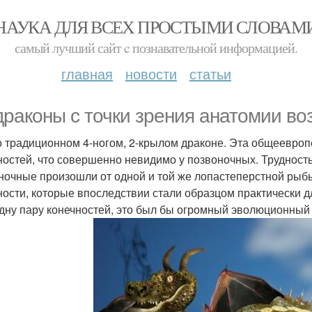
НАУКА ДЛЯ ВСЕХ ПРОСТЫМИ СЛОВАМ
самый лучший сайт c познавательной информацией.
главная
новости
статьи
драконы c точки зрения анатомии в
о традиционном 4-ногом, 2-крылом драконе. Эта общеевроп
ностей, что совершенно невидимо у позвоночных. Трудность
ночные произошли от одной и той же лопастеперстной ры
ности, которые впоследствии стали образцом практически д
дну пару конечностей, это был бы огромный эволюционный с