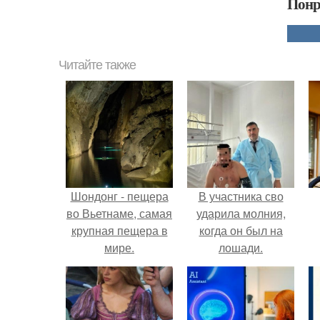
Понр
Читайте также
Шондонг - пещера
В участника сво
во Вьетнаме, самая
ударила молния,
крупная пещера в
когда он был на
мире.
лошади.