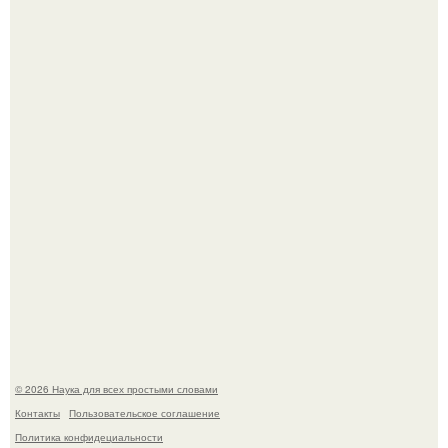
Принцесса дании Изабелла пошла служить в армию.
Мистические тайны кельнского собора.
© 2026 Наука для всех простыми словами
Контакты
Пользовательское соглашение
Политика конфидециальности