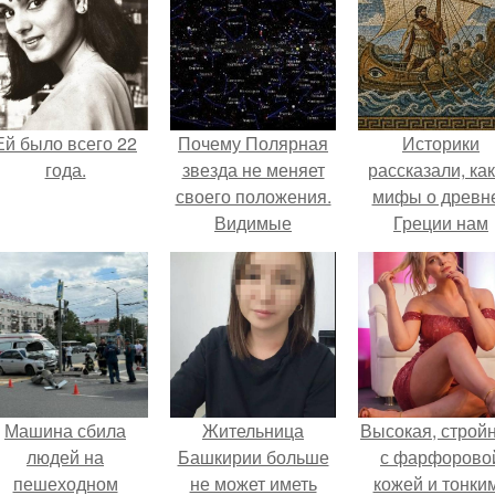
Ей было всего 22
Почему Полярная
Историки
года.
звезда не меняет
рассказали, ка
своего положения.
мифы о древн
Видимые
Греции нам
положения светил.
навязало кино
Машина сбила
Жительница
Высокая, стройн
людей на
Башкирии больше
с фарфорово
пешеходном
не может иметь
кожей и тонки