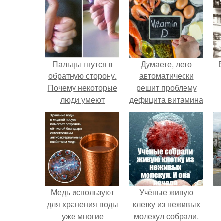
Пальцы гнутся в
Думаете, лето
обратную сторону.
автоматически
Почему некоторые
решит проблему
люди умеют
дефицита витамина
выгибать палец в
D?
обратную сторону?
Медь используют
Учёные живую
для хранения воды
клетку из неживых
уже многие
молекул собрали.