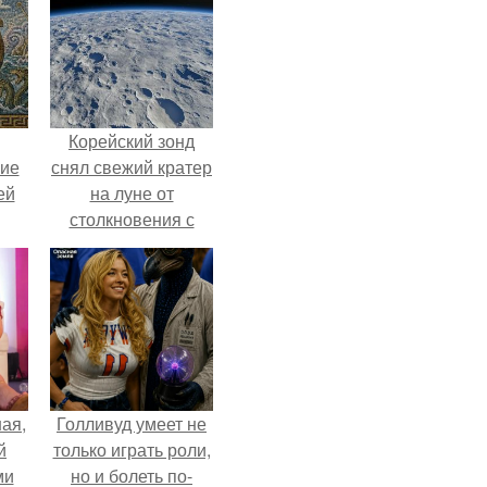
Корейский зонд
кие
снял свежий кратер
ей
на луне от
столкновения с
.
обломком Falcon 9.
ая,
Голливуд умеет не
й
только играть роли,
ми
но и болеть по-