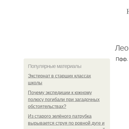
Лео
Пфф. 
Популярные материалы
Экстернат в старших классах
школы
Почему экспедиции к южному
полюсу погибали при загадочных
обстоятельствах?
Из старого зелёного патрубка
вырывается струя по ровной дуге и