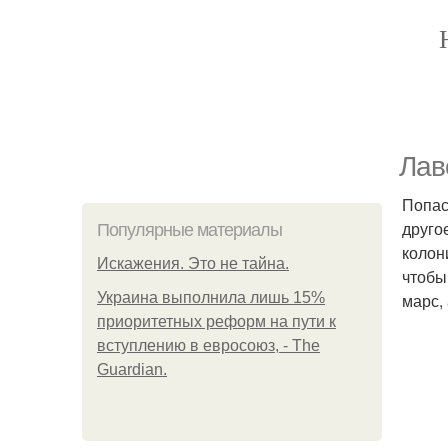
Лав
Попас
друго
Популярные материалы
колон
Искажения. Это не тайна.
чтобы
Украина выполнила лишь 15%
марс,
приоритетных реформ на пути к
вступлению в евросоюз, - The
Guardian.