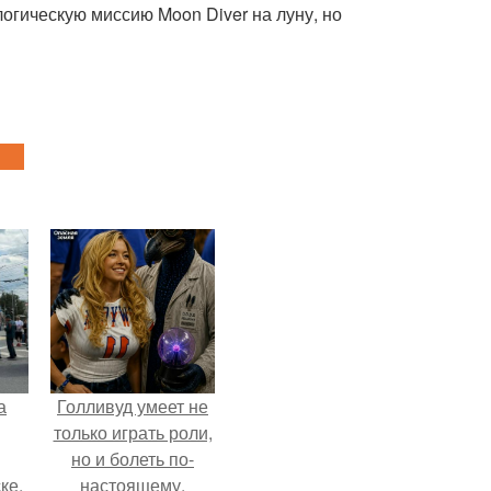
логическую миссию Moon Diver на луну, но
а
Голливуд умеет не
только играть роли,
но и болеть по-
ке,
настоящему.