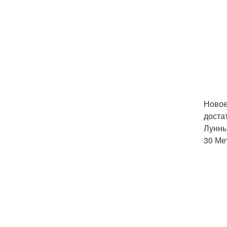
Новое
доста
Лунны
30 Ме