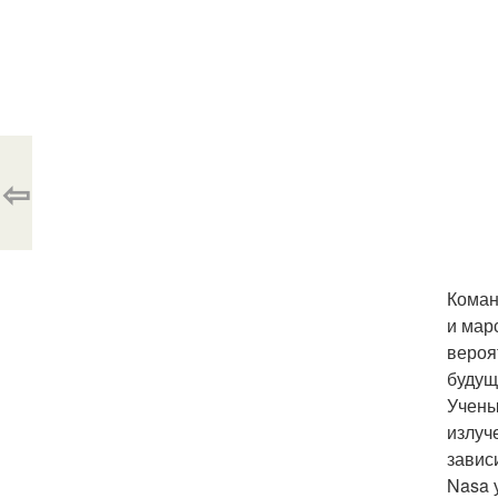
⇦
Коман
и мар
вероя
будущ
Учены
излуч
завис
Nasa 