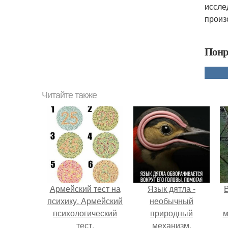
иссле
произ
Понр
Читайте также
Армейский тест на
Язык дятла -
психику. Армейский
необычный
психологический
природный
м
тест.
механизм.