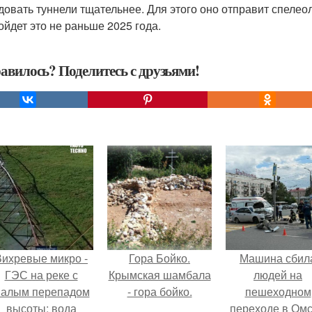
довать туннели тщательнее. Для этого оно отправит спелео
ойдет это не раньше 2025 года.
авилось? Поделитесь с друзьями!
Вихревые микро -
Гора Бойко.
Машина сбил
ГЭС на реке с
Крымская шамбала
людей на
алым перепадом
- гора бойко.
пешеходном
высоты: вода
переходе в Омс