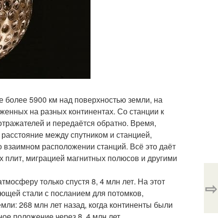
е более 5900 км над поверхностью земли, на
женных на разных континентах. Со станции к
отражателей и передаётся обратно. Время,
 расстояние между спутником и станцией,
о взаимном расположении станций. Всё это даёт
х плит, миграцией магнитных полюсов и другими
тмосферу только спустя 8, 4 млн лет. На этот
⇨
ющей стали с посланием для потомков,
ли: 268 млн лет назад, когда континенты были
е положение через 8, 4 млн лет.