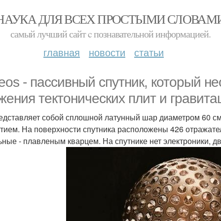
НАУКА ДЛЯ ВСЕХ ПРОСТЫМИ СЛОВАМ
самый лучший сайт c познавательной информацией.
главная
новости
статьи
eos - пассивный спутник, который н
жения тектонических плит и гравита
едставляет собой сплошной латунный шар диаметром 60 см
тием. На поверхности спутника расположены 426 отражател
ьные - плавленым кварцем. На спутнике нет электроники, д