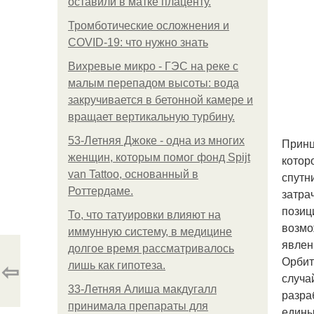
оставили в матке плаценту.
Тромботические осложнения и
COVID-19: что нужно знать
Вихревые микро - ГЭС на реке с
малым перепадом высоты: вода
закручивается в бетонной камере и
вращает вертикальную турбину.
53-Летняя Джоке - одна из многих
Принц
женщин, которым помог фонд Spijt
котор
van Tattoo, основанный в
спутн
Роттердаме.
затра
позиц
То, что татуировки влияют на
возмо
иммунную систему, в медицине
явлен
долгое время рассматривалось
Орбит
⇦
лишь как гипотеза.
случа
33-Летняя Алиша макдугалл
разра
принимала препараты для
едины