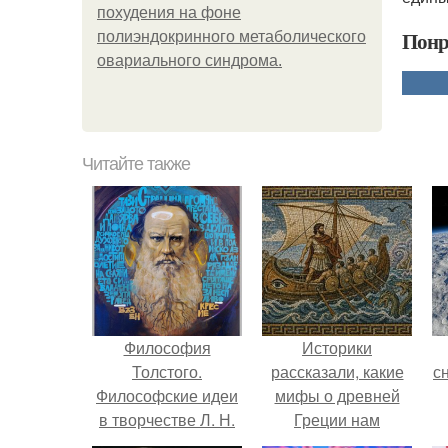
похудения на фоне
Понр
полиэндокринного метаболического
овариального синдрома.
Читайте также
Философия
Историки
Толстого.
рассказали, какие
с
Философские идеи
мифы о древней
в творчестве Л. Н.
Греции нам
Толстого.
навязало кино.
о