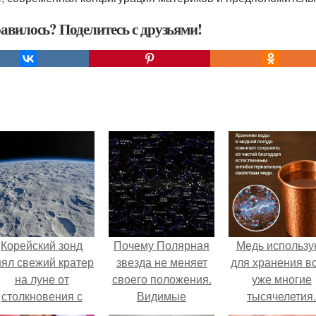
авилось? Поделитесь с друзьями!
Корейский зонд
Почему Полярная
Медь использу
нял свежий кратер
звезда не меняет
для хранения в
на луне от
своего положения.
уже многие
столкновения с
Видимые
тысячелетия.
бломком Falcon 9.
положения светил.