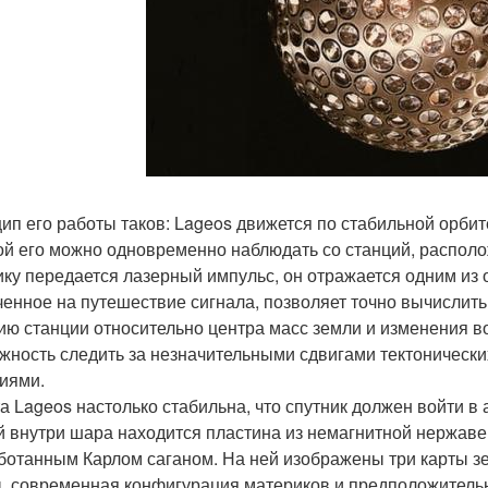
ип его работы таков: Lageos движется по стабильной орбит
ой его можно одновременно наблюдать со станций, располо
ику передается лазерный импульс, он отражается одним из 
ченное на путешествие сигнала, позволяет точно вычислить
ию станции относительно центра масс земли и изменения в
жность следить за незначительными сдвигами тектонически
иями.
а Lageos настолько стабильна, что спутник должен войти в а
й внутри шара находится пластина из немагнитной нержаве
ботанным Карлом саганом. На ней изображены три карты зем
, современная конфигурация материков и предположительно