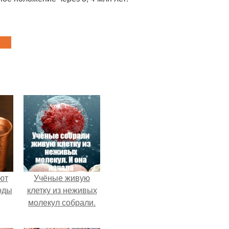
ют
Учёные живую
оды
клетку из неживых
молекул собрали.