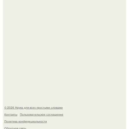
Mуж жену в Москве из-за ревности зарезал.
Мистические тайны кельнского собора.
© 2026 Наука для всех простыми словами
Контакты
Пользовательское соглашение
Политика конфидециальности
Обратная связь