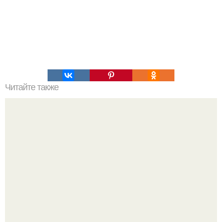
Читайте также
Это невероятное фото было сделано в чернобыле 24
апреля 1997 года.