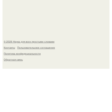
В сеть просочились свежие кадры со съёмок
киноадаптации "Рапунцель", и всё внимание
моментально оказалось приковано к Тиган крофт.
© 2026 Наука для всех простыми словами
Контакты
Пользовательское соглашение
Политика конфидециальности
Обратная связь