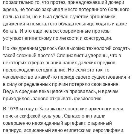
поразительно то, что протез, принадлежавший дочери
жреца, не только закрывал место потерянного большого
пальца ноги, но и был сделан с учетом эргономики
движения и помогал его обладательнице ходить и даже
бегать. И это еще не все: современные протезы
уступают египетскому по легкости и конструкции.
Но как древним удалось без высоких технологий создать
такой сложный протез? Специалисты уверены, что в
некоторых сферах знания наших далеких предков
превосходили сегодняшние. Но если это так, то
человечество в какой-то период своего существования и
в силу определенных причин потеряло свои знания.
Ведь в средние века цепочка прервалась, и врачам
приходилось заново открывать физиологию.
В 1976-м году в Закавказье советские археологи вели
поиски скифской культуры. Однако они нашли
совершенно неожиданный артефакт: старинный
папирус, исписанный явно египетскими иероглифами.