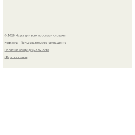
Mуж жену в Москве из-за ревности зарезал.
© 2026 Наука для всех простыми словами
Контакты
Пользовательское соглашение
Политика конфидециальности
Обратная связь