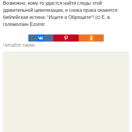
Возможно, кому-то удастся найти следы этой
удивительной цивилизации, и снова права окажется
библейская истина: "Ищите и Обрящите"! (c) Е. в.
голомолзин Ezomir.
Читайте также
Антарктида под грифом "Строго Секретно".