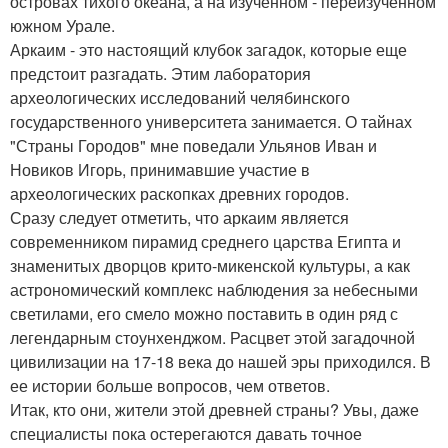
островах тихого океана, а на изученном - переизученном
южном Урале.
Аркаим - это настоящий клубок загадок, которые еще
предстоит разгадать. Этим лаборатория
археологических исследований челябинского
государственного университета занимается. О тайнах
"Страны Городов" мне поведали Ульянов Иван и
Новиков Игорь, принимавшие участие в
археологических раскопках древних городов.
Сразу следует отметить, что аркаим является
современником пирамид среднего царства Египта и
знаменитых дворцов крито-микенской культуры, а как
астрономический комплекс наблюдения за небесными
светилами, его смело можно поставить в один ряд с
легендарным стоунхенджом. Расцвет этой загадочной
цивилизации на 17-18 века до нашей эры приходился. В
ее истории больше вопросов, чем ответов.
Итак, кто они, жители этой древней страны? Увы, даже
специалисты пока остерегаются давать точное