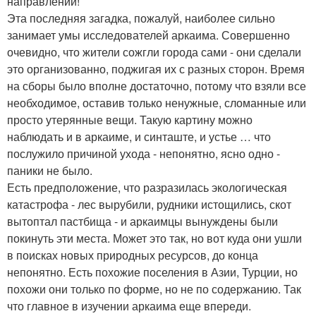
направлении!
Эта последняя загадка, пожалуй, наиболее сильно
занимает умы исследователей аркаима. Совершенно
очевидно, что жители сожгли города сами - они сделали
это организованно, поджигая их с разных сторон. Время
на сборы было вполне достаточно, потому что взяли все
необходимое, оставив только ненужные, сломанные или
просто утерянные вещи. Такую картину можно
наблюдать и в аркаиме, и синташте, и устье … что
послужило причиной ухода - непонятно, ясно одно -
паники не было.
Есть предположение, что разразилась экологическая
катастрофа - лес вырубили, рудники истощились, скот
вытоптал пастбища - и аркаимцы вынуждены были
покинуть эти места. Может это так, но вот куда они ушли
в поисках новых природных ресурсов, до конца
непонятно. Есть похожие поселения в Азии, Турции, но
похожи они только по форме, но не по содержанию. Так
что главное в изучении аркаима еще впереди.