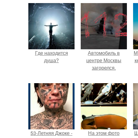
Где находится
Автомобиль в
М
душа?
центре Москвы
к
загорелся.
53-Летняя Джоке -
На этом фото
Ш