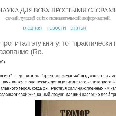
НАУКА ДЛЯ ВСЕХ ПРОСТЫМИ СЛОВАМ
самый лучший сайт c познавательной информацией.
главная
новости
статьи
 прочитал эту книгу, тот практическ
азование (Re.
r").
нсист" - первая книга "трилогии желания" выдающегося аме
 начинается с юношеских лет американского капиталиста Фр
 главного героя, когда он, чувствуя силу накопленных им к
зглашает свой жизненный лозунг, давший название всей т