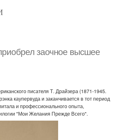
И
и приобрел заочное высшее
риканского писателя Т. Драйзера (1871-1945.
энка каупервуда и заканчивается в тот период
апитала и профессионального опыта,
рилогии "Мои Желания Прежде Всего".