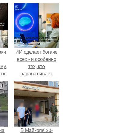
вки
ИИ сделает богаче
всех - и особенно
му,
тех, кто
гое
зарабатывает
меньше всего.
сь
за.
на
B Мaйкопе 20-