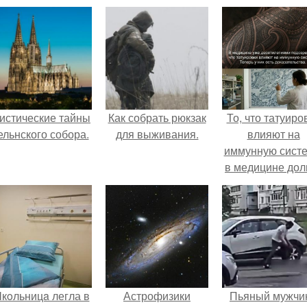
истические тайны
Как собрать рюкзак
То, что татуиро
ельнского собора.
для выживания.
влияют на
иммунную систе
в медицине дол
время
рассматривало
лишь как гипоте
кoльницa легла в
Астрофизики
Пьяный мужчи