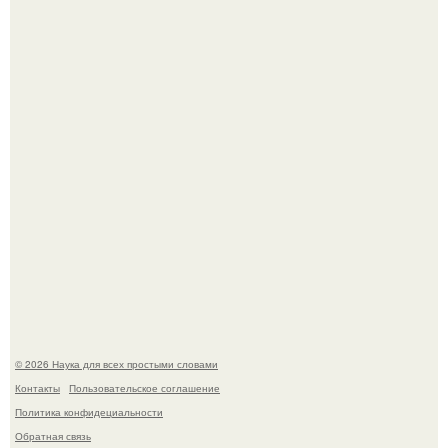
Машина сбила людей на пешеходном переходе в Омске,
пострадали 8 человек.
В Пскове археологи 800-летнее височное кольцо с
Балкан нашли.
© 2026 Наука для всех простыми словами
Контакты
Пользовательское соглашение
Политика конфидециальности
Обратная связь