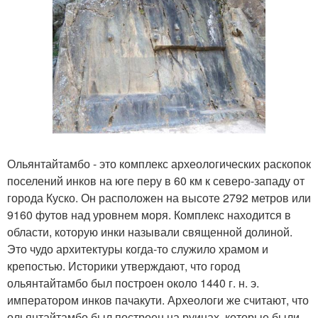
Ольянтайтамбо - это комплекс археологических раскопок
поселений инков на юге перу в 60 км к северо-западу от
города Куско. Он расположен на высоте 2792 метров или
9160 футов над уровнем моря. Комплекс находится в
области, которую инки называли священной долиной.
Это чудо архитектуры когда-то служило храмом и
крепостью. Историки утверждают, что город
ольянтайтамбо был построен около 1440 г. н. э.
императором инков пачакути. Археологи же считают, что
ольянтайтамбо был построен на руинах, которые были