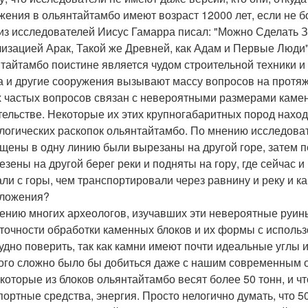
жения в ольянтайтамбо имеют возраст 12000 лет, если не б
из исследователей Иисус Гамарра писал: "Можно Сделать З
изацией Арак, Такой же Древней, как Адам и Первые Люди"
тайтамбо поистине является чудом строительной техники и 
а и другие сооружения вызывают массу вопросов на протяж
 частых вопросов связан с невероятными размерами камен
тельстве. Некоторые их этих крупногабаритных пород нахо
логических раскопок ольянтайтамбо. По мнению исследова
щены в одну линию были вырезаны на другой горе, затем 
езены на другой берег реки и подняты на гору, где сейчас и
али с горы, чем транспортировали через равнину и реку и 
ложения?
ению многих археологов, изучавших эти невероятные руины
 точности обработки каменных блоков и их формы с исполь
рудно поверить, так как камни имеют почти идеальные углы и
того сложно было бы добиться даже с нашим современным 
екоторые из блоков ольянтайтамбо весят более 50 тонн, и 
портные средства, энергия. Просто нелогично думать, что 5