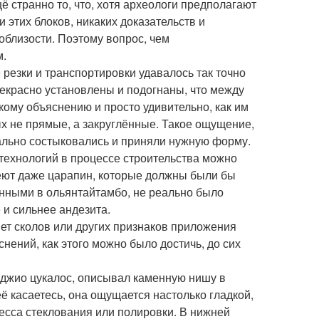
 странно то, что, хотя археологи предполагают
 этих блоков, никаких доказательств и
облизости. Поэтому вопрос, чем
м.
резки и транспортировки удавалось так точно
прекрасно установлены и подогнаны, что между
кому объяснению и просто удивительно, как им
ых не прямые, а закруглённые. Такое ощущение,
еально состыковались и приняли нужную форму.
ехнологий в процессе строительства можно
меют даже царапин, которые должны были бы
енными в ольянтайтамбо, не реально было
е и сильнее андезита.
нет сколов или других признаков приложения
снений, как этого можно было достичь, до сих
рджио цукалос, описывал каменную нишу в
её касаетесь, она ощущается настолько гладкой,
оцесса стеклования или полировки. В нижней