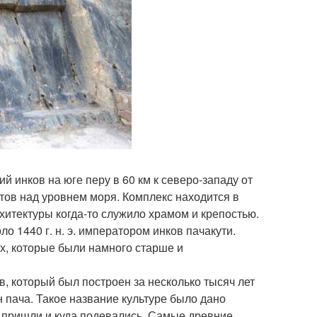
й инков на юге перу в 60 км к северо-западу от
тов над уровнем моря. Комплекс находится в
хитектуры когда-то служило храмом и крепостью.
о 1440 г. н. э. императором инков пачакути.
х, которые были намного старше и
в, который был построен за несколько тысяч лет
н пача. Такое название культуре было дано
да пришли и куда подевались. Самые древние