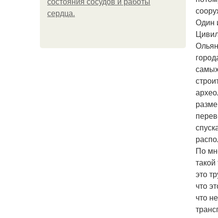
состояния сосудов и работы
соору
сердца.
Один 
Цивил
Ольян
город
самых
строи
архео
разме
перев
спуск
распо
По мн
такой
это т
что э
что н
транс