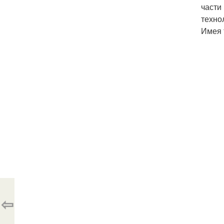
части
техно
Имея 
⇦