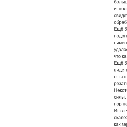
больш
испол
свиде
обраб
Ещё б
подог
ними 
удало
что к
Ещё б
видет
остат
резат
Некот
силы.
пор не
Иссле
скале
как з