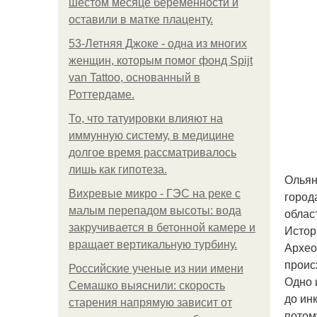
шестом месяце беременности и
оставили в матке плаценту.
53-Летняя Джоке - одна из многих
женщин, которым помог фонд Spijt
van Tattoo, основанный в
Роттердаме.
То, что татуировки влияют на
иммунную систему, в медицине
долгое время рассматривалось
лишь как гипотеза.
Ольян
Вихревые микро - ГЭС на реке с
город
малым перепадом высоты: вода
облас
закручивается в бетонной камере и
Истор
вращает вертикальную турбину.
Архео
проис
Российские ученые из нии имени
Одно 
Семашко выяснили: скорость
до ин
старения напрямую зависит от
потом