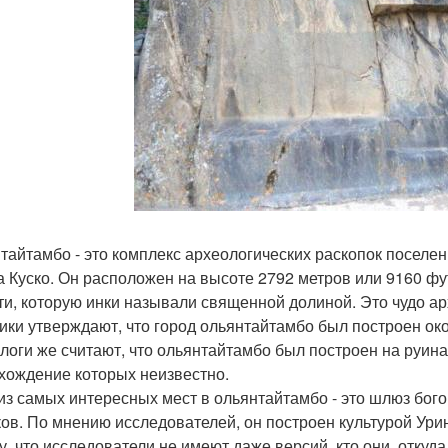
тайтамбо - это комплекс археологических раскопок поселени
а Куско. Он расположен на высоте 2792 метров или 9160 фу
ти, которую инки называли священной долиной. Это чудо ар
ики утверждают, что город ольянтайтамбо был построен окол
логи же считают, что ольянтайтамбо был построен на руина
хождение которых неизвестно.
из самых интересных мест в ольянтайтамбо - это шлюз бого
ков. По мнению исследователей, он построен культурой Ури
у, что исследователи не имеют даже версий, кто они, отку