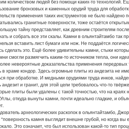
им количеством людей без помощи каких-то технологий. Ещё
ьзование бронзовых и каменных орудий труда для обработки
тельств применения таких инструментов не было найдено п
атывались гранитные поверхности, тоже остаётся открыты
ольшую тайну представляет, как древним строителям после 
нать и собрать все эти скалы. Камни в ольянтайтамбо так 
нельзя вставить лист бумаги или нож. Не поддаётся логичес
сь сделать это. Ещё более удивительны камни, стыки котор
амни смогли размягчить каким-то источником тепла, они ид
олее невероятные доказательства применения передовых т
ь в храме кондор. Здесь огромные плиты из андезита не и
ься при обработке. И медными орудиями труда инков, найд
ь андезит и гранит, для этой цели требовалось что-то твёрж
орые плиты были удалены с такой точностью, что на краях 
 Углы, откуда вынуты камни, почти идеально гладкие, и объя
т.
дователь археологических раскопок в ольянтайтамбо, Джо
: "поверхность камня выглядит внешне грубой, но когда вы 
еркало. Это означает, что был использован какой-то тип пр