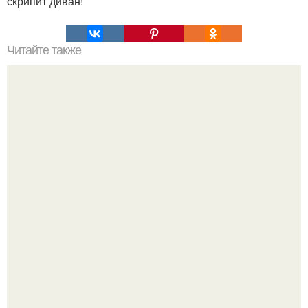
скрипит диван!
Читайте также
Философия Толстого. Философские идеи в творчестве Л.
Н. Толстого.