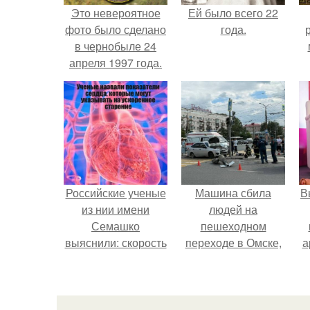
Это невероятное
Ей было всего 22
фото было сделано
года.
в чернобыле 24
апреля 1997 года.
Российские ученые
Машина сбила
В
из нии имени
людей на
Семашко
пешеходном
выяснили: скорость
переходе в Омске,
а
старения напрямую
пострадали 8
зависит от
человек.
в
состояния сосудов
и работы сердца.