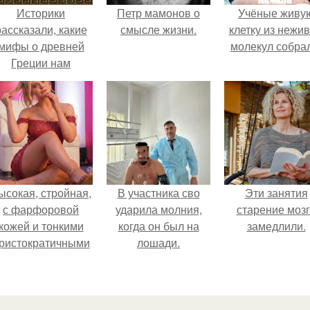
Историки
Петр мамонов о
Учёные живу
рассказали, какие
смысле жизни.
клетку из нежи
мифы о древней
молекул собра
Греции нам
навязало кино.
ысокая, стройная,
В участника сво
Эти занятия
с фарфоровой
ударила молния,
старение моз
кожей и тонкими
когда он был на
замедлили.
ристократичными
лошади.
чертами, эль
ыглядит так, будто
сошла с полотна
художника.