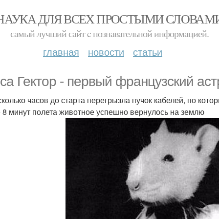
НАУКА ДЛЯ ВСЕХ ПРОСТЫМИ СЛОВАМ
самый лучший сайт c познавательной информацией.
главная
новости
статьи
са Гектор - первый французский аст
сколько часов до старта перегрызла пучок кабелей, по кот
 8 минут полета животное успешно вернулось на землю