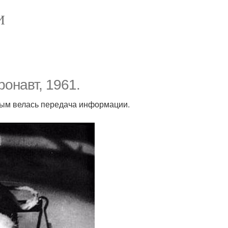
И
ронавт, 1961.
орым велась передача информации.