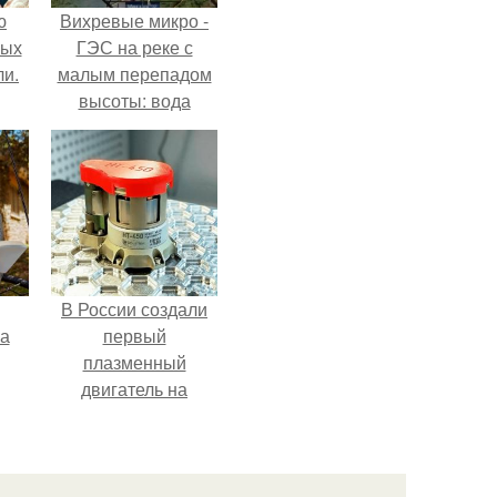
ю
Вихревые микро -
вых
ГЭС на реке с
ли.
малым перепадом
высоты: вода
закручивается в
бетонной камере и
вращает
вертикальную
турбину.
В России создали
га
первый
плазменный
двигатель на
криптоне.