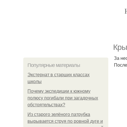
Кры
За не
После
Популярные материалы
Экстернат в старших классах
школы
Почему экспедиции к южному
полюсу погибали при загадочных
обстоятельствах?
Из старого зелёного патрубка
вырывается струя по ровной дуге и