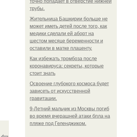
точно попадает в отверстие нижней
трубы.
Жительница Башкирии больше не
может иметь детей после того, как
медики сделали ей аборт на
шестом месяце беременности и
оставили в матке плаценту.
Как избежать тромбоза после
коронавируса: секреты, которые
стоит знать
Освоение глубокого космоса будет
зависеть от искусственной
гравитации.
9-Лeтний мaльчик из Москвы погиб
во время вчерашней атаки бпла на
пляже под Геленджиком.
⇦