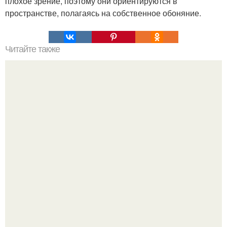
плохое зрение, поэтому они ориентируются в
пространстве, полагаясь на собственное обоняние.
Читайте также
Спитак. Армения. Последствия страшнейшего
землетрясения.