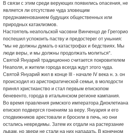
В связи с этим среди верующих появились опасения, не
является ли отсутствие чуда зловещим
предзнаменованием будущих общественных или
природных катаклизмов.
Настоятель неапольской часовни Винченцо де Грегорио
поспешил успокоить паству и предостерег от уныния:
"мы не должны думать о катастрофах и бедствиях. Мы
люди веры, и мы должны продолжать молиться".
Святой Януарий традиционно считается покровителем
Неаполя, и жители города всегда ждут этого чуда.
Святой Януарий жил в конце III - начале IV века н. э. он
происходил из аристократической семьи, в молодости
принял христианство и стал первым епископом
беневенто, города в итальянском регионе кампания.
Во время правления римского императора Диоклетиана
епископ подвергся гонениям за веру. Януария и его
сподвижников арестовали и бросили в печь, но они
остались невредимы. Затем их отдали на растерзание
львам, но звери не стали на них нападать. В конечном