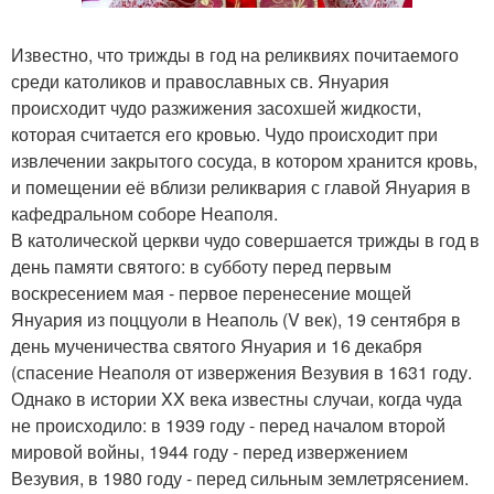
Известно, что трижды в год на реликвиях почитаемого
среди католиков и православных св. Януария
происходит чудо разжижения засохшей жидкости,
которая считается его кровью. Чудо происходит при
извлечении закрытого сосуда, в котором хранится кровь,
и помещении её вблизи реликвария с главой Януария в
кафедральном соборе Неаполя.
В католической церкви чудо совершается трижды в год в
день памяти святого: в субботу перед первым
воскресением мая - первое перенесение мощей
Януария из поццуоли в Неаполь (V век), 19 сентября в
день мученичества святого Януария и 16 декабря
(спасение Неаполя от извержения Везувия в 1631 году.
Однако в истории XX века известны случаи, когда чуда
не происходило: в 1939 году - перед началом второй
мировой войны, 1944 году - перед извержением
Везувия, в 1980 году - перед сильным землетрясением.