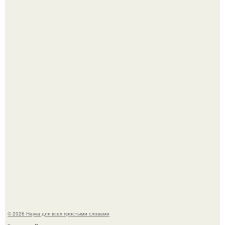
Жительница Башкирии больше не может иметь детей
после того, как медики сделали ей аборт на шестом
месяце беременности и оставили в матке плаценту.
В Пскове археологи 800-летнее височное кольцо с
Балкан нашли.
© 2026 Наука для всех простыми словами