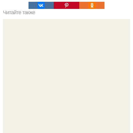
Читайте также
Зверства ЧЕЧЕНЦЕВ. Зверства чеченских боевиков во
время первой чеченской.
Мрачный прогноз о распространении бактериальных