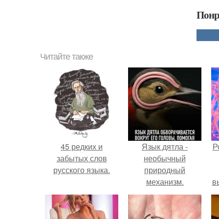
Понр
Читайте также
45 редких и
Язык дятла -
Р
забытых слов
необычный
русского языка.
природный
механизм.
в
с
с