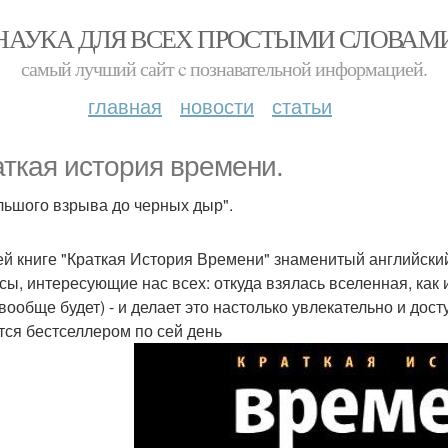
НАУКА ДЛЯ ВСЕХ ПРОСТЫМИ СЛОВАМ
самый лучший сайт c познавательной информацией.
главная
новости
статьи
аткая история времени.
льшого взрыва до черных дыр".
ей книге "Краткая История Времени" знаменитый английский
сы, интересующие нас всех: откуда взялась вселенная, как и
вообще будет) - и делает это настолько увлекательно и досту
тся бестселлером по сей день