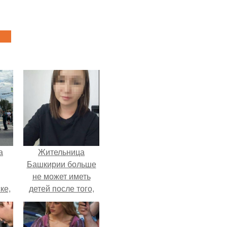
а
Жительница
Башкирии больше
не может иметь
ке,
детей после того,
8
как медики сделали
ей аборт на шестом
месяце