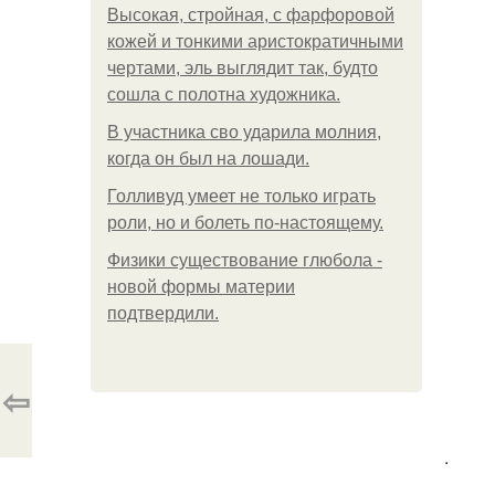
Высокая, стройная, с фарфоровой
кожей и тонкими аристократичными
чертами, эль выглядит так, будто
сошла с полотна художника.
В участника сво ударила молния,
когда он был на лошади.
Голливуд умеет не только играть
роли, но и болеть по-настоящему.
Физики существование глюбола -
новой формы материи
подтвердили.
⇦
.