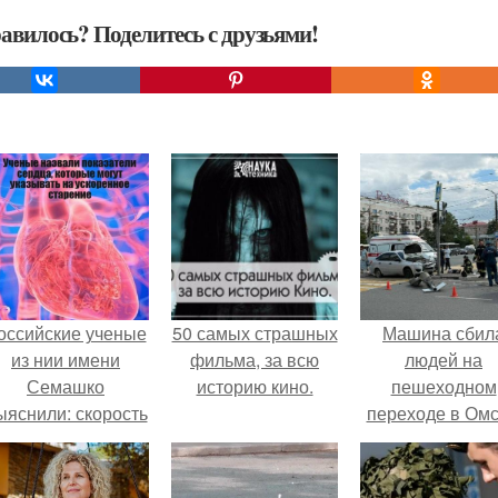
авилось? Поделитесь с друзьями!
оссийские ученые
50 самых страшных
Машина сбил
из нии имени
фильма, за всю
людей на
Семашко
историю кино.
пешеходном
ыяснили: скорость
переходе в Омс
тарения напрямую
пострадали 
зависит от
человек.
остояния сосудов