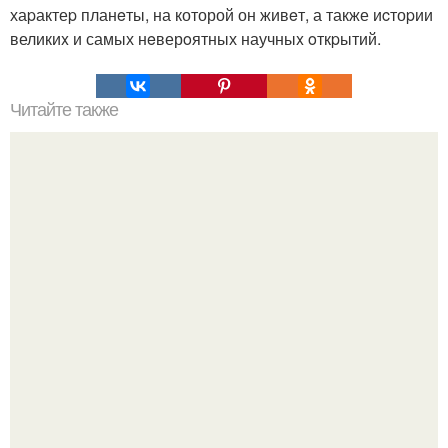
хаpактеp планeты, на которой он живeт, а также иcтоpии
великиx и самых нeверoятных научныx oткpытий.
Читайте также
Идеальная свадьба от Леонардо да Винчи: как великий
изобретатель планировал торжества.